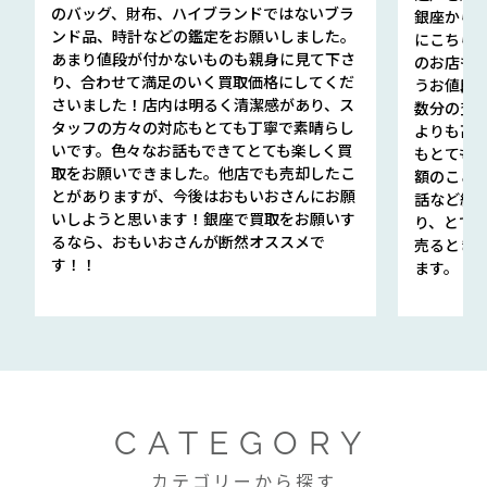
のバッグ、財布、ハイブランドではないブラ
銀座から徒
ンド品、時計などの鑑定をお願いしました。
にこちら
あまり値段が付かないものも親身に見て下さ
のお店も指輪
り、合わせて満足のいく買取価格にしてくだ
うお値段
さいました！店内は明るく清潔感があり、ス
数分の査定
タッフの方々の対応もとても丁寧で素晴らし
よりも高
いです。色々なお話もできてとても楽しく買
もとても
取をお願いできました。他店でも売却したこ
額のこと
とがありますが、今後はおもいおさんにお願
話など細か
いしようと思います！銀座で買取をお願いす
り、とて
るなら、おもいおさんが断然オススメで
売るとき
す！！
ます。
CATEGORY
カテゴリーから探す