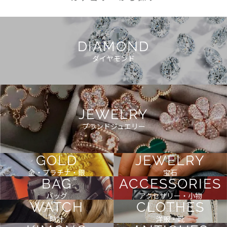
DIAMOND
ダイヤモンド
JEWELRY
ブランドジュエリー
GOLD
JEWELRY
金・プラチナ・銀
宝石
BAG
ACCESSORIES
バッグ
アクセサリー・小物
WATCH
CLOTHES
時計
洋服・靴