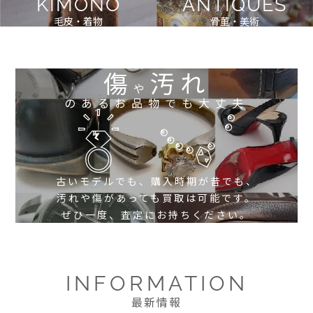
KIMONO
ANTIQUES
毛皮・着物
骨董・美術
傷
汚れ
や
のあるお品物でも大丈夫
古いモデルでも、購入時期が昔でも、
汚れや傷があっても買取は可能です。
ぜひ一度、査定にお持ちください。
INFORMATION
最新情報