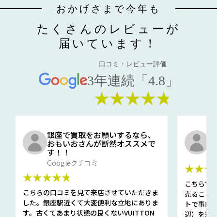
おかげさまで今年も
たくさんのレビューが
届いています！
口コミ・レビュー評価
3年連続「4.8」
★★★★★
銀座で買取をお願いするなら、
口
おもいおさんが断然オススメで
と
す！！
G
Googleクチコミ
★★★
★★★★★
こちらで
こちらの口コミを見て来店させていただきま
売ること
した。銀座駅近くて大変便利な立地にありま
トで事前
す。古くてあまり状態の良くないVUITTON
辺）を選ん