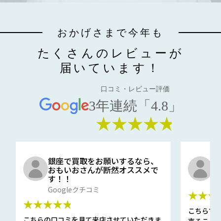
おかげさまで今年も
たくさんのレビューが
届いています！
口コミ・レビュー評価
3年連続「4.8」
★★★★★
銀座で買取をお願いするなら、
口
おもいおさんが断然オススメで
と
す！！
G
Googleクチコミ
★★★
★★★★★
こちらで
こちらの口コミを見て来店させていただきま
売ること