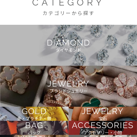
CATEGORY
カテゴリーから探す
DIAMOND
ダイヤモンド
JEWELRY
ブランドジュエリー
GOLD
JEWELRY
金・プラチナ・銀
宝石
BAG
ACCESSORIES
バッグ
アクセサリー・小物