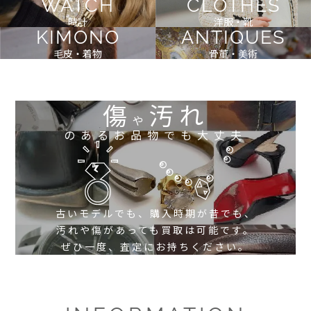
WATCH
CLOTHES
時計
洋服・靴
KIMONO
ANTIQUES
毛皮・着物
骨董・美術
傷
汚れ
や
のあるお品物でも大丈夫
古いモデルでも、購入時期が昔でも、
汚れや傷があっても買取は可能です。
ぜひ一度、査定にお持ちください。