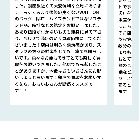
した。銀座駅近くて大変便利な立地にありま
トで事前
す。古くてあまり状態の良くないVUITTON
辺）を選ん
のバッグ、財布、ハイブランドではないブラ
銀座から徒
ンド品、時計などの鑑定をお願いしました。
にこちら
あまり値段が付かないものも親身に見て下さ
のお店も指輪
り、合わせて満足のいく買取価格にしてくだ
うお値段
さいました！店内は明るく清潔感があり、ス
数分の査定
タッフの方々の対応もとても丁寧で素晴らし
よりも高
いです。色々なお話もできてとても楽しく買
もとても
取をお願いできました。他店でも売却したこ
額のこと
とがありますが、今後はおもいおさんにお願
話など細か
いしようと思います！銀座で買取をお願いす
り、とて
るなら、おもいおさんが断然オススメで
売るとき
す！！
ます。