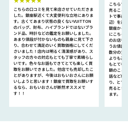
★★★★★
こちらで
こちらの口コミを見て来店させていただきま
売ること
した。銀座駅近くて大変便利な立地にありま
トで事前
す。古くてあまり状態の良くないVUITTON
辺）を選ん
のバッグ、財布、ハイブランドではないブラ
銀座から徒
ンド品、時計などの鑑定をお願いしました。
にこちら
あまり値段が付かないものも親身に見て下さ
のお店も指輪
り、合わせて満足のいく買取価格にしてくだ
うお値段
さいました！店内は明るく清潔感があり、ス
数分の査定
タッフの方々の対応もとても丁寧で素晴らし
よりも高
いです。色々なお話もできてとても楽しく買
もとても
取をお願いできました。他店でも売却したこ
額のこと
とがありますが、今後はおもいおさんにお願
話など細か
いしようと思います！銀座で買取をお願いす
り、とて
るなら、おもいおさんが断然オススメで
売るとき
す！！
ます。