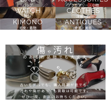
バッグ
アクセサリー・小物
WATCH
CLOTHES
時計
洋服・靴
KIMONO
ANTIQUES
毛皮・着物
骨董・美術
傷
汚れ
や
のあるお品物でも大丈夫
古いモデルでも、購入時期が昔でも、
汚れや傷があっても買取は可能です。
ぜひ一度、査定にお持ちください。