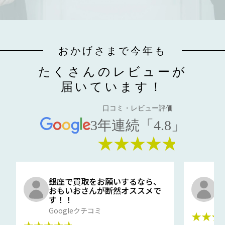
おかげさまで今年も
たくさんのレビューが
届いています！
口コミ・レビュー評価
3年連続「4.8」
★★★★★
銀座で買取をお願いするなら、
口
おもいおさんが断然オススメで
と
す！！
G
Googleクチコミ
★★★