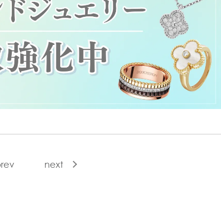
rev
next