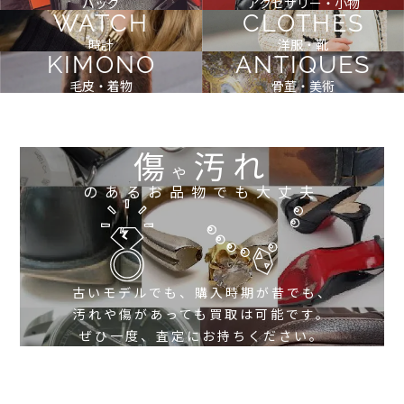
バッグ
アクセサリー・小物
WATCH
CLOTHES
時計
洋服・靴
KIMONO
ANTIQUES
毛皮・着物
骨董・美術
傷
汚れ
や
のあるお品物でも大丈夫
古いモデルでも、購入時期が昔でも、
汚れや傷があっても買取は可能です。
ぜひ一度、査定にお持ちください。