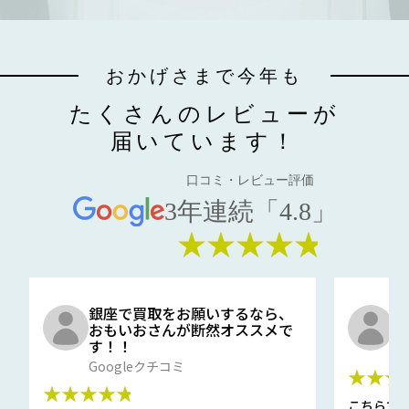
おかげさまで今年も
たくさんのレビューが
届いています！
口コミ・レビュー評価
3年連続「4.8」
★★★★★
銀座で買取をお願いするなら、
口
おもいおさんが断然オススメで
と
す！！
G
Googleクチコミ
★★★
★★★★★
こちらで