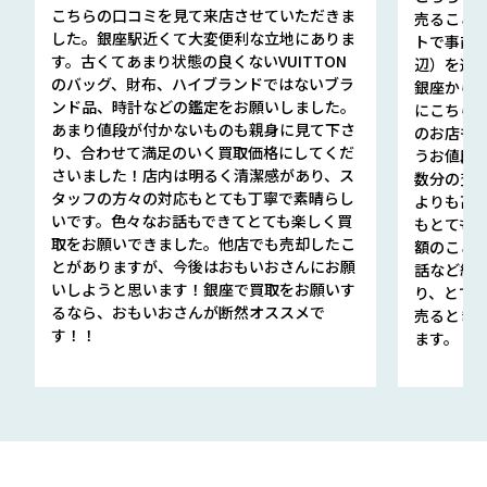
こちらの口コミを見て来店させていただきま
売ること
した。銀座駅近くて大変便利な立地にありま
トで事前
す。古くてあまり状態の良くないVUITTON
辺）を選ん
のバッグ、財布、ハイブランドではないブラ
銀座から徒
ンド品、時計などの鑑定をお願いしました。
にこちら
あまり値段が付かないものも親身に見て下さ
のお店も指輪
り、合わせて満足のいく買取価格にしてくだ
うお値段
さいました！店内は明るく清潔感があり、ス
数分の査定
タッフの方々の対応もとても丁寧で素晴らし
よりも高
いです。色々なお話もできてとても楽しく買
もとても
取をお願いできました。他店でも売却したこ
額のこと
とがありますが、今後はおもいおさんにお願
話など細か
いしようと思います！銀座で買取をお願いす
り、とて
るなら、おもいおさんが断然オススメで
売るとき
す！！
ます。