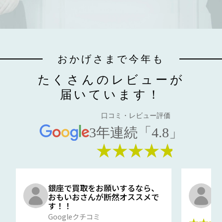
おかげさまで今年も
たくさんのレビューが
届いています！
口コミ・レビュー評価
3年連続「4.8」
★★★★★
銀座で買取をお願いするなら、
口
おもいおさんが断然オススメで
と
す！！
G
Googleクチコミ