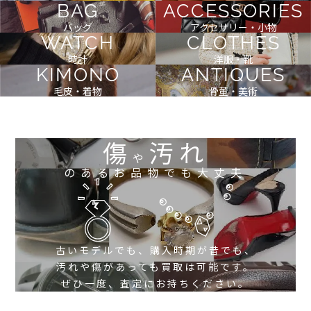
BAG
ACCESSORIES
バッグ
アクセサリー・小物
WATCH
CLOTHES
時計
洋服・靴
KIMONO
ANTIQUES
毛皮・着物
骨董・美術
傷
汚れ
や
のあるお品物でも大丈夫
古いモデルでも、購入時期が昔でも、
汚れや傷があっても買取は可能です。
ぜひ一度、査定にお持ちください。