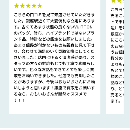
★★★
★★★★★
こちらで
こちらの口コミを見て来店させていただきま
売ること
した。銀座駅近くて大変便利な立地にありま
トで事前
す。古くてあまり状態の良くないVUITTON
辺）を選ん
のバッグ、財布、ハイブランドではないブラ
銀座から徒
ンド品、時計などの鑑定をお願いしました。
にこちら
あまり値段が付かないものも親身に見て下さ
のお店も指輪
り、合わせて満足のいく買取価格にしてくだ
うお値段
さいました！店内は明るく清潔感があり、ス
数分の査定
タッフの方々の対応もとても丁寧で素晴らし
よりも高
いです。色々なお話もできてとても楽しく買
もとても
取をお願いできました。他店でも売却したこ
額のこと
とがありますが、今後はおもいおさんにお願
話など細か
いしようと思います！銀座で買取をお願いす
り、とて
るなら、おもいおさんが断然オススメで
売るとき
す！！
ます。