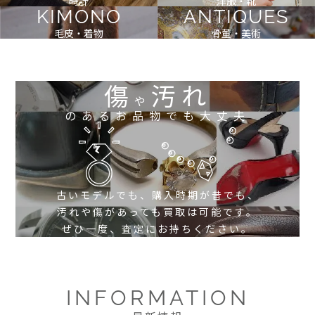
時計
洋服・靴
KIMONO
ANTIQUES
毛皮・着物
骨董・美術
傷
汚れ
や
のあるお品物でも大丈夫
古いモデルでも、購入時期が昔でも、
汚れや傷があっても買取は可能です。
ぜひ一度、査定にお持ちください。
INFORMATION