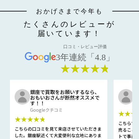
おかげさまで今年も
たくさんのレビューが
届いています！
口コミ・レビュー評価
3年連続「4.8」
★★★★★
銀座で買取をお願いするなら、
口
おもいおさんが断然オススメで
と
す！！
G
Googleクチコミ
★★★
★★★★★
こちらで
こちらの口コミを見て来店させていただきま
売ること
した。銀座駅近くて大変便利な立地にありま
トで事前