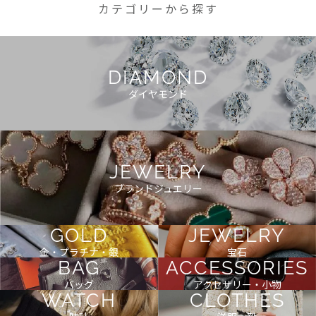
カテゴリーから探す
DIAMOND
ダイヤモンド
JEWELRY
ブランドジュエリー
GOLD
JEWELRY
金・プラチナ・銀
宝石
BAG
ACCESSORIES
バッグ
アクセサリー・小物
WATCH
CLOTHES