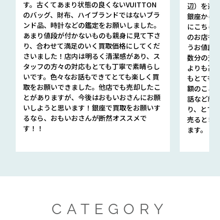
す。古くてあまり状態の良くないVUITTON
辺）を選ん
のバッグ、財布、ハイブランドではないブラ
銀座から徒
ンド品、時計などの鑑定をお願いしました。
にこちら
あまり値段が付かないものも親身に見て下さ
のお店も指輪
り、合わせて満足のいく買取価格にしてくだ
うお値段
さいました！店内は明るく清潔感があり、ス
数分の査定
タッフの方々の対応もとても丁寧で素晴らし
よりも高
いです。色々なお話もできてとても楽しく買
もとても
取をお願いできました。他店でも売却したこ
額のこと
とがありますが、今後はおもいおさんにお願
話など細か
いしようと思います！銀座で買取をお願いす
り、とて
るなら、おもいおさんが断然オススメで
売るとき
す！！
ます。
CATEGORY