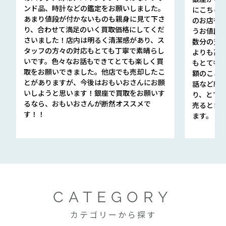
ンド品、時計などの鑑定をお願いしました。
にこちら
あまり値段が付かないものも親身に見て下さ
のお店も指輪
り、合わせて満足のいく買取価格にしてくだ
うお値段
さいました！店内は明るく清潔感があり、ス
数分の査定
タッフの方々の対応もとても丁寧で素晴らし
よりも高
いです。色々なお話もできてとても楽しく買
もとても
取をお願いできました。他店でも売却したこ
額のこと
とがありますが、今後はおもいおさんにお願
話など細か
いしようと思います！銀座で買取をお願いす
り、とて
るなら、おもいおさんが断然オススメで
売るとき
す！！
ます。
CATEGORY
カテゴリーから探す