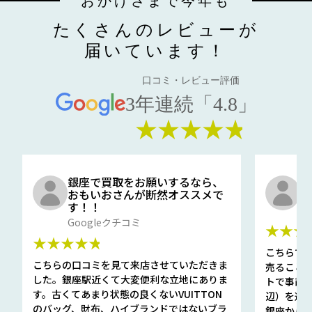
おかげさまで今年も
たくさんのレビューが
届いています！
口コミ・レビュー評価
3年連続「4.8」
★★★★★
銀座で買取をお願いするなら、
口
おもいおさんが断然オススメで
と
す！！
G
Googleクチコミ
★★★
★★★★★
こちらで
こちらの口コミを見て来店させていただきま
売ること
した。銀座駅近くて大変便利な立地にありま
トで事前
す。古くてあまり状態の良くないVUITTON
辺）を選ん
のバッグ、財布、ハイブランドではないブラ
銀座から徒