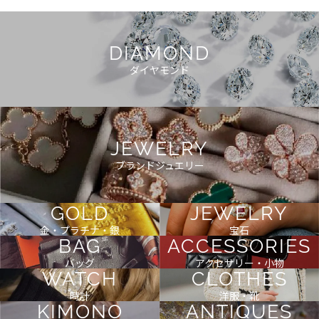
DIAMOND
ダイヤモンド
JEWELRY
ブランドジュエリー
GOLD
JEWELRY
金・プラチナ・銀
宝石
BAG
ACCESSORIES
バッグ
アクセサリー・小物
WATCH
CLOTHES
時計
洋服・靴
KIMONO
ANTIQUES