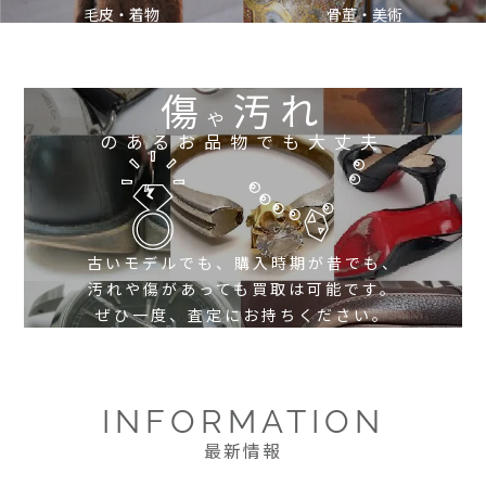
毛皮・着物
骨董・美術
傷
汚れ
や
のあるお品物でも大丈夫
古いモデルでも、購入時期が昔でも、
汚れや傷があっても買取は可能です。
ぜひ一度、査定にお持ちください。
INFORMATION
最新情報