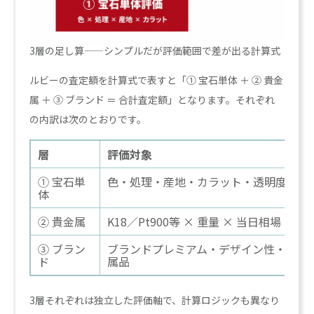
3層の足し算——シンプルだが評価範囲で差が出る計算式
ルビーの査定額を計算式で表すと「① 宝石単体 ＋ ② 貴金
属 ＋ ③ ブランド ＝ 合計査定額」となります。それぞれ
の内訳は次のとおりです。
層
評価対象
① 宝石単
色・処理・産地・カラット・透明度
体
② 貴金属
K18／Pt900等 × 重量 × 当日相場
③ ブラン
ブランドプレミアム・デザイン性・付
ド
属品
3層それぞれは独立した評価軸で、計算ロジックも異なり