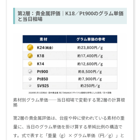
第2層：貴金属評価｜K18／Pt900のグラム単価
と当日相場
素材別グラム単価——当日相場で変動する第2層の計算根
拠
第2層の貴金属評価は、台座や枠に使われている素材の重
量に、当日のグラム単価を掛け算する単純比例の構造で
す。式で表すと「重量（g）× グラム単価（円／g）」と