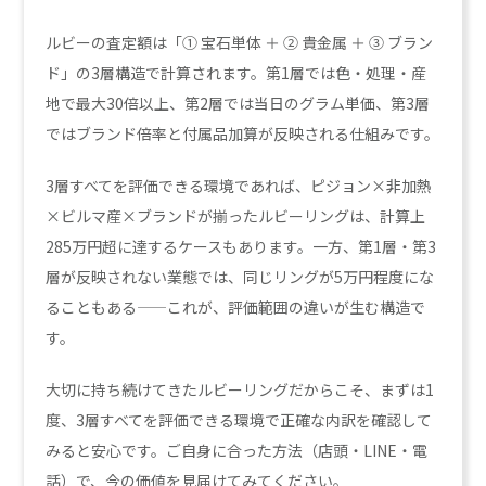
ルビーの査定額は「① 宝石単体 ＋ ② 貴金属 ＋ ③ ブラン
ド」の3層構造で計算されます。第1層では色・処理・産
地で最大30倍以上、第2層では当日のグラム単価、第3層
ではブランド倍率と付属品加算が反映される仕組みです。
3層すべてを評価できる環境であれば、ピジョン×非加熱
×ビルマ産×ブランドが揃ったルビーリングは、計算上
285万円超に達するケースもあります。一方、第1層・第3
層が反映されない業態では、同じリングが5万円程度にな
ることもある——これが、評価範囲の違いが生む構造で
す。
大切に持ち続けてきたルビーリングだからこそ、まずは1
度、3層すべてを評価できる環境で正確な内訳を確認して
みると安心です。ご自身に合った方法（店頭・LINE・電
話）で、今の価値を見届けてみてください。