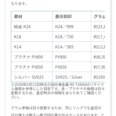
なります。
素材
表示刻印
グラム単価
純金 K24
K24／999
約23,800円
K18
K18／750
約17,400円
K14
K14／585
約12,600円
プラチナ Pt900
Pt900
約8,500円
プラチナ Pt850
Pt850
約7,900円
シルバー SV925
SV925／Silver
約250円／g
※2026年5月12日時点の田中貴金属 RE:TANAKAリサイク
ル価格を参考にした目安です。金・プラチナの価格は日々
変動するため、査定時点の相場をあらためてご確認くだ
さい。
グラム単価は日々変動するため、同じリングでも査定の
日が違えば数千〜数万円の差が出るケースがあります。と