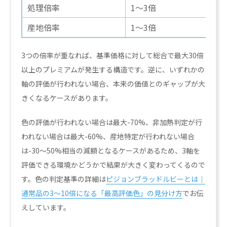
処理倍率
1〜3倍
非
産地倍率
1〜3倍
ミ
3つの倍率が重なれば、基準価格に対して総合で最大30倍
以上のプレミアムが発生する構造です。逆に、いずれかの
軸の評価が行われない場合、本来の価値とのギャップが大
きくなるケースがあります。
色の評価が行われない場合は最大-70%、非加熱判定が行
われない場合は最大-60%、産地特定が行われない場合
は-30〜50%相当の減額となるケースがあるため、3軸を
評価できる環境かどうかで結果が大きく変わってくるので
す。色の判定基準の詳細は
ピジョンブラッドルビーとは｜
通常品の3〜10倍になる「最高評価色」の見分け方
でお伝
えしています。