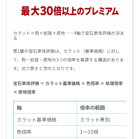
カラット×色×処理×産地——4軸で宝石単体評価が決ま
る
第1層の宝石単体評価は、カラット（基準価格）に対し
て、色・処理・産地の3つの倍率を乗算する構造がありま
す。式で表すと次のとおりです。
宝石単体評価 ＝ カラット基準価格 × 色倍率 × 処理倍率
× 産地倍率
軸
倍率の範囲
最
カラット基準価格
カラット帯別
大
色倍率
1〜10倍
ピ