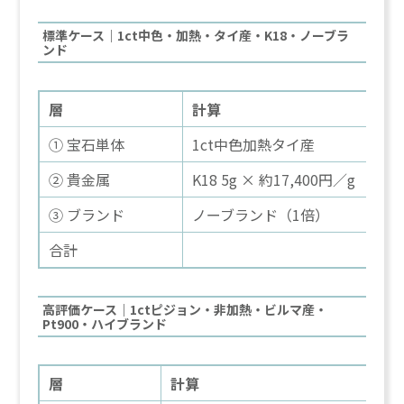
標準ケース｜1ct中色・加熱・タイ産・K18・ノーブラ
ンド
層
計算
① 宝石単体
1ct中色加熱タイ産
② 貴金属
K18 5g × 約17,400円／g
③ ブランド
ノーブランド（1倍）
合計
高評価ケース｜1ctピジョン・非加熱・ビルマ産・
Pt900・ハイブランド
層
計算