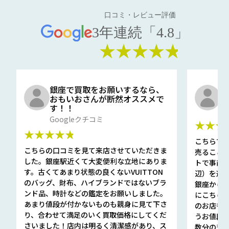
口コミ・レビュー評価
3年連続「4.8」
★★★★★
銀座で買取をお願いするなら、
口
おもいおさんが断然オススメで
と
す！！
G
Googleクチコミ
★★★
★★★★★
こちらで
こちらの口コミを見て来店させていただきま
売ること
した。銀座駅近くて大変便利な立地にありま
トで事前
す。古くてあまり状態の良くないVUITTON
辺）を選ん
のバッグ、財布、ハイブランドではないブラ
銀座から徒
ンド品、時計などの鑑定をお願いしました。
にこちら
あまり値段が付かないものも親身に見て下さ
のお店も指輪
り、合わせて満足のいく買取価格にしてくだ
うお値段
さいました！店内は明るく清潔感があり、ス
数分の査定