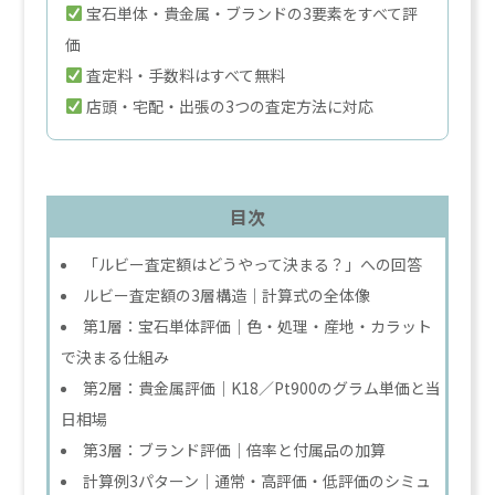
宝石単体・貴金属・ブランドの3要素をすべて評
価
査定料・手数料はすべて無料
店頭・宅配・出張の3つの査定方法に対応
目次
「ルビー査定額はどうやって決まる？」への回答
ルビー査定額の3層構造｜計算式の全体像
第1層：宝石単体評価｜色・処理・産地・カラット
で決まる仕組み
第2層：貴金属評価｜K18／Pt900のグラム単価と当
日相場
第3層：ブランド評価｜倍率と付属品の加算
計算例3パターン｜通常・高評価・低評価のシミュ