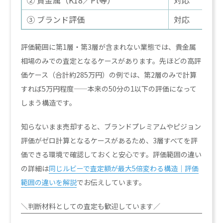
② 貴金属（K18／Pt等）
対応
③ ブランド評価
対応
評価範囲に第1層・第3層が含まれない業態では、貴金属
相場のみでの査定となるケースがあります。先ほどの高評
価ケース（合計約285万円）の例では、第2層のみで計算
すれば5万円程度——本来の50分の1以下の評価になって
しまう構造です。
知らないまま売却すると、ブランドプレミアムやピジョン
評価がゼロ計算となるケースがあるため、3層すべてを評
価できる環境で確認しておくと安心です。評価範囲の違い
の詳細は
同じルビーで査定額が最大5倍変わる構造｜評価
範囲の違いを解説
でお伝えしています。
＼判断材料としての査定も歓迎しています／