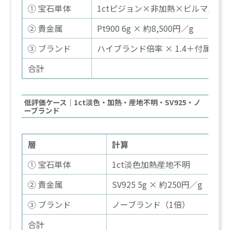
① 宝石単体
1ctピジョン×非加熱×ビルマ産
② 貴金属
Pt900 6g × 約8,500円／g
③ ブランド
ハイブランド倍率 × 1.4＋付属品
合計
低評価ケース｜1ct淡色・加熱・産地不明・SV925・ノ
ーブランド
層
計算
① 宝石単体
1ct淡色加熱産地不明
② 貴金属
SV925 5g × 約250円／g
③ ブランド
ノーブランド（1倍）
合計