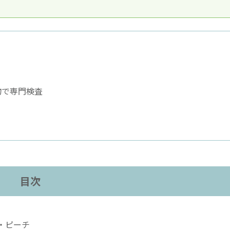
物で専門検査
目次
・ピーチ