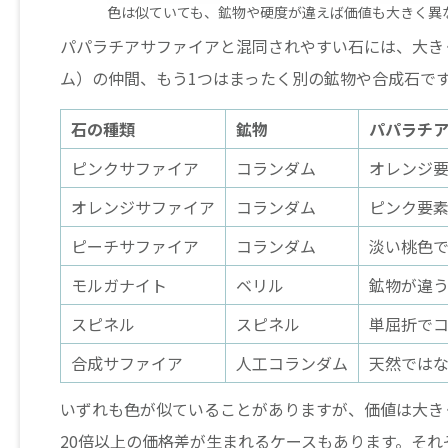
色は似ていても、鉱物や硬度が違えば価値も大きく異
パパラチアサファイアと混同されやすい石には、大き
ム）の仲間、もう1つはまったく別の鉱物や合成石で
石の種類
鉱物
パパラチ
ピンクサファイア
コランダム
オレンジ
オレンジサファイア
コランダム
ピンク要
ピーチサファイア
コランダム
淡い桃色
モルガナイト
ベリル
鉱物が違
スピネル
スピネル
単屈折で
合成サファイア
人工コランダム
天然では
いずれも色が似ていることがありますが、価値は大き
20倍以上の価格差が生まれるケースもあります。そ