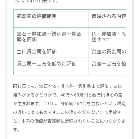
う。いずれも目安です。
売却先の評価範囲
反映される内容
宝石＋非加熱＋鑑別書＋貴金
色・非加熱・Padpar
属を評価
座すべて
主に貴金属を評価
台座の貴金属のみ
貴金属＋宝石を低めに評価
台座＋宝石を控えめ
同じ石でも、宝石本体・非加熱・鑑別書まで評価する仕
組みがあるかどうかで、40万〜60万円と数万円ほどの差
が生まれます。これは、評価範囲に何を含むかという構造
の違いによるものです。この違いを知らないまま手放す
と、本来の価値が査定額に反映されないことにつながりま
す。