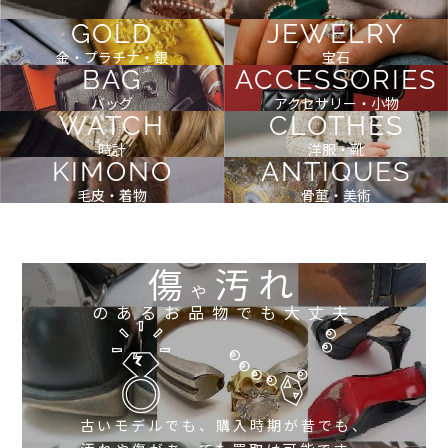
GOLD
JEWELRY
金・プラチナ・銀
宝石
BAG
ACCESSORIES
バッグ
アクセサリー・小物
WATCH
CLOTHES
時計
洋服・靴
KIMONO
ANTIQUES
毛皮・着物
骨董・美術
傷
汚れ
や
のあるお品物でも大丈夫
古いモデルでも、購入時期が昔でも、