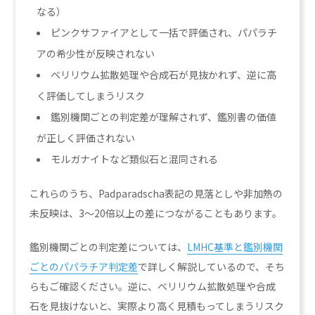
なる）
ピンクサファイアとして一括で評価され、パパラチ
アの希少性が反映されない
ベリリウム拡散処理や合成石が見抜かれず、逆に高
く評価してしまうリスク
鑑別機関ごとの判定差が理解されず、鑑別書の価値
が正しく評価されない
モルガナイトなど類似石と混同される
これらのうち、Padparadscha表記の見落としや非加熱の
未反映は、3〜20倍以上の差につながることもあります。
鑑別機関ごとの判定差については、
LMHC基準と鑑別機関
ごとのパパラチア判定差
で詳しく解説しているので、そち
らもご確認ください。逆に、ベリリウム拡散処理や合成
石を見抜けないと、実際より高く見積もってしまうリスク