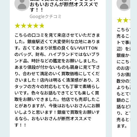
おもいおさんが断然オススメで
と
す！！
G
Googleクチコミ
★★★
★★★★★
こちらで
こちらの口コミを見て来店させていただきま
売ること
した。銀座駅近くて大変便利な立地にありま
トで事前
す。古くてあまり状態の良くないVUITTON
辺）を選ん
のバッグ、財布、ハイブランドではないブラ
銀座から徒
ンド品、時計などの鑑定をお願いしました。
にこちら
あまり値段が付かないものも親身に見て下さ
のお店も指輪
り、合わせて満足のいく買取価格にしてくだ
うお値段
さいました！店内は明るく清潔感があり、ス
数分の査定
タッフの方々の対応もとても丁寧で素晴らし
よりも高
いです。色々なお話もできてとても楽しく買
もとても
取をお願いできました。他店でも売却したこ
額のこと
とがありますが、今後はおもいおさんにお願
話など細か
いしようと思います！銀座で買取をお願いす
り、とて
るなら、おもいおさんが断然オススメで
売るとき
す！！
ます。