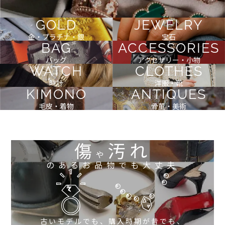
GOLD
JEWELRY
金・プラチナ・銀
宝石
BAG
ACCESSORIES
バッグ
アクセサリー・小物
WATCH
CLOTHES
時計
洋服・靴
KIMONO
ANTIQUES
毛皮・着物
骨董・美術
傷
汚れ
や
のあるお品物でも大丈夫
古いモデルでも、購入時期が昔でも、