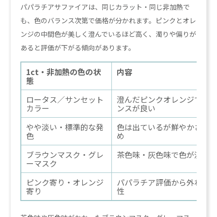
パパラチアサファイアは、同じカラット・同じ非加熱で
も、色のバランス次第で価格が分かれます。ピンクとオレ
ンジの中間色が美しく澄んでいるほど高く、濁りや偏りが
あると評価が下がる傾向があります。
1ct・非加熱の色の状
内容
態
ロータス／サンセット
澄んだピンクオレンジで色
カラー
ンスが良い
やや淡い・標準的な発
色は出ているが鮮やかさが
色
め
ブラウンマスク・グレ
茶色味・灰色味で色が沈む
ーマスク
ピンク寄り・オレンジ
パパラチア評価から外れる
寄り
性