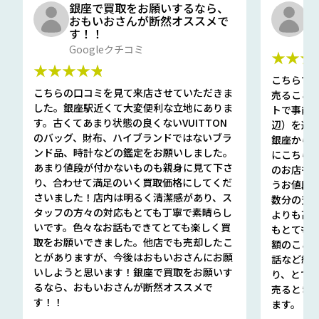
銀座で買取をお願いするなら、
口
おもいおさんが断然オススメで
と
す！！
G
Googleクチコミ
★★★
★★★★★
こちらで
こちらの口コミを見て来店させていただきま
売ること
した。銀座駅近くて大変便利な立地にありま
トで事前
す。古くてあまり状態の良くないVUITTON
辺）を選ん
のバッグ、財布、ハイブランドではないブラ
銀座から徒
ンド品、時計などの鑑定をお願いしました。
にこちら
あまり値段が付かないものも親身に見て下さ
のお店も指輪
り、合わせて満足のいく買取価格にしてくだ
うお値段
さいました！店内は明るく清潔感があり、ス
数分の査定
タッフの方々の対応もとても丁寧で素晴らし
よりも高
いです。色々なお話もできてとても楽しく買
もとても
取をお願いできました。他店でも売却したこ
額のこと
とがありますが、今後はおもいおさんにお願
話など細か
いしようと思います！銀座で買取をお願いす
り、とて
るなら、おもいおさんが断然オススメで
売るとき
す！！
ます。