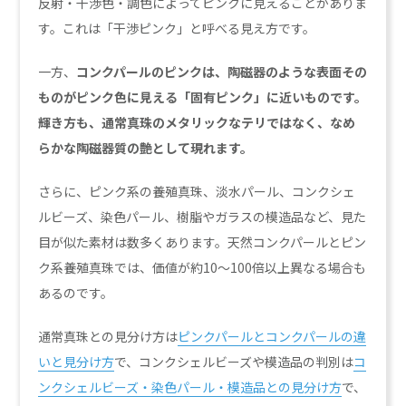
反射・干渉色・調色によってピンクに見えることがありま
す。これは「干渉ピンク」と呼べる見え方です。
一方、
コンクパールのピンクは、陶磁器のような表面その
ものがピンク色に見える「固有ピンク」に近いものです。
輝き方も、通常真珠のメタリックなテリではなく、なめ
らかな陶磁器質の艶として現れます。
さらに、ピンク系の養殖真珠、淡水パール、コンクシェ
ルビーズ、染色パール、樹脂やガラスの模造品など、見た
目が似た素材は数多くあります。天然コンクパールとピン
ク系養殖真珠では、価値が約10〜100倍以上異なる場合も
あるのです。
通常真珠との見分け方は
ピンクパールとコンクパールの違
いと見分け方
で、コンクシェルビーズや模造品の判別は
コ
ンクシェルビーズ・染色パール・模造品との見分け方
で、