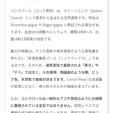
コンクパール（コンク真珠）は、クイーンコンク（Queen
Conch）という巻貝から生まれる天然真珠です。学名は
Strombus gigas や Aliger gigas と表記される場合があ
ります。主成分は炭酸カルシウムで、硬度は約4〜5、比
重は約2.8前後が目安です。
最大の特徴は、アコヤ真珠や南洋真珠のような真珠層を
持たない「非真珠層系パール（ノンナクレアス）」であ
る点です。そのため、
通常真珠で重視される「巻き」や
「テリ」ではなく、火炎模様、陶磁器のような艶、ピン
ク色、天然性で価値が決まります。
Conch Pearl は流通量
が非常に少なく、希少性そのものが価値を支えています。
なお、
コンクパールは一般的なアコヤ真珠のように大規模
に養殖されている宝石ではありません。
研究レベルでは
養殖の成功例も報告されていますが、市場で高く評価さ