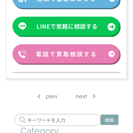
prev
next
検索
Category