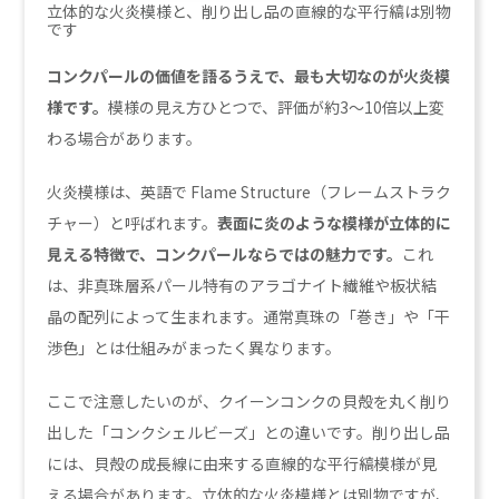
立体的な火炎模様と、削り出し品の直線的な平行縞は別物
です
コンクパールの価値を語るうえで、最も大切なのが火炎模
様です。
模様の見え方ひとつで、評価が約3〜10倍以上変
わる場合があります。
火炎模様は、英語で Flame Structure（フレームストラク
チャー）と呼ばれます。
表面に炎のような模様が立体的に
見える特徴で、コンクパールならではの魅力です。
これ
は、非真珠層系パール特有のアラゴナイト繊維や板状結
晶の配列によって生まれます。通常真珠の「巻き」や「干
渉色」とは仕組みがまったく異なります。
ここで注意したいのが、クイーンコンクの貝殻を丸く削り
出した「コンクシェルビーズ」との違いです。削り出し品
には、貝殻の成長線に由来する直線的な平行縞模様が見
える場合があります。立体的な火炎模様とは別物ですが、