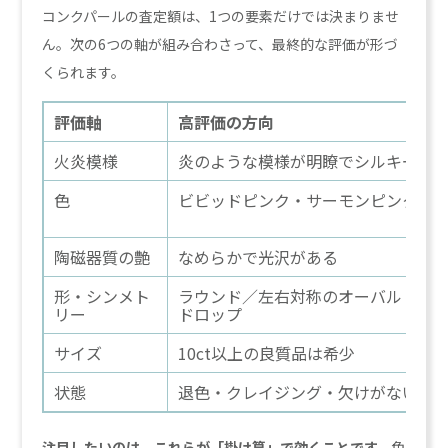
コンクパールの査定額は、1つの要素だけでは決まりませ
ん。次の6つの軸が組み合わさって、最終的な評価が形づ
くられます。
評価軸
高評価の方向
火炎模様
炎のような模様が明瞭でシルキー
色
ビビッドピンク・サーモンピンク
陶磁器質の艶
なめらかで光沢がある
形・シンメト
ラウンド／左右対称のオーバル・
リー
ドロップ
サイズ
10ct以上の良質品は希少
状態
退色・クレイジング・欠けがない
注目したいのは、これらが「掛け算」で効くことです。
色