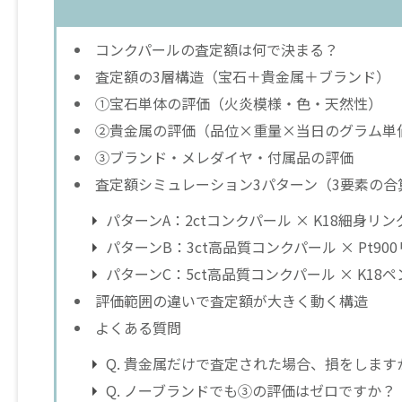
コンクパールの査定額は何で決まる？
査定額の3層構造（宝石＋貴金属＋ブランド）
①宝石単体の評価（火炎模様・色・天然性）
②貴金属の評価（品位×重量×当日のグラム単
③ブランド・メレダイヤ・付属品の評価
査定額シミュレーション3パターン（3要素の合
パターンA：2ctコンクパール × K18細身リ
パターンB：3ct高品質コンクパール × Pt
パターンC：5ct高品質コンクパール × K1
評価範囲の違いで査定額が大きく動く構造
よくある質問
Q. 貴金属だけで査定された場合、損をします
Q. ノーブランドでも③の評価はゼロですか？