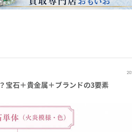
20
？宝石＋貴金属＋ブランドの3要素