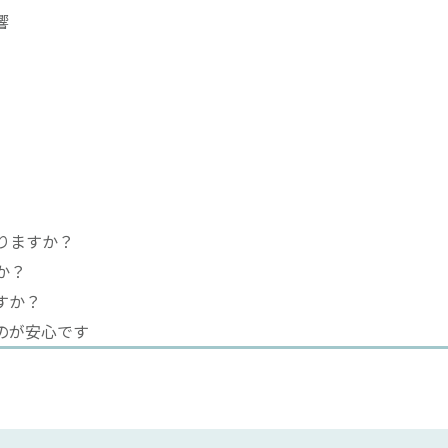
響
りますか？
か？
すか？
のが安心です