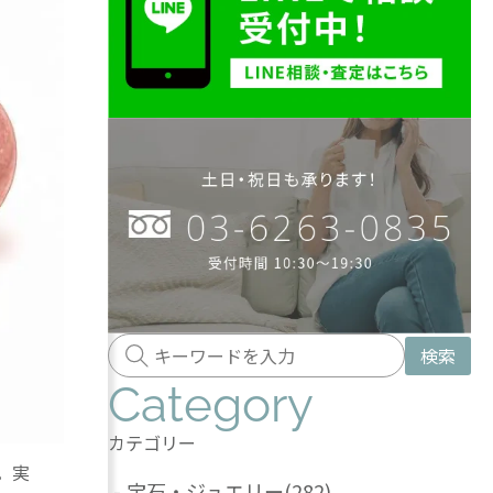
検索
Category
カテゴリー
。実
-
宝石・ジュエリー
(282)