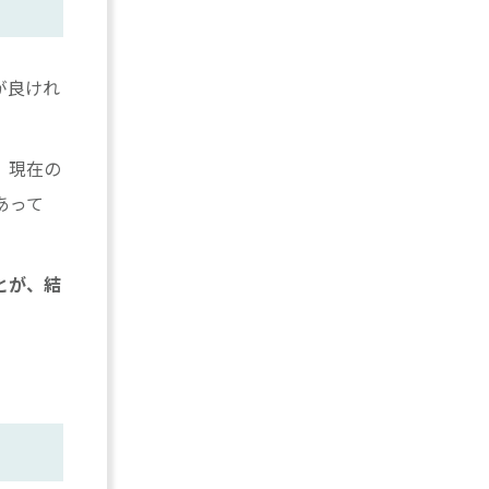
が良けれ
、現在の
あって
とが、結