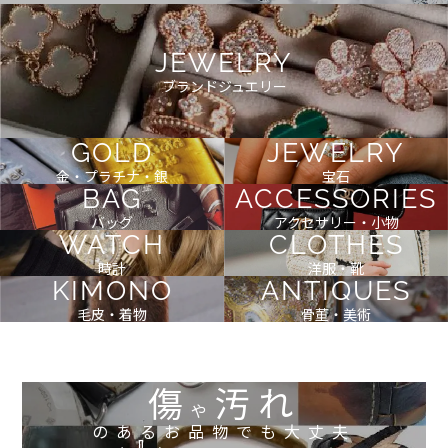
JEWELRY
ブランドジュエリー
GOLD
JEWELRY
金・プラチナ・銀
宝石
BAG
ACCESSORIES
バッグ
アクセサリー・小物
WATCH
CLOTHES
時計
洋服・靴
KIMONO
ANTIQUES
毛皮・着物
骨董・美術
傷
汚れ
や
のあるお品物でも大丈夫