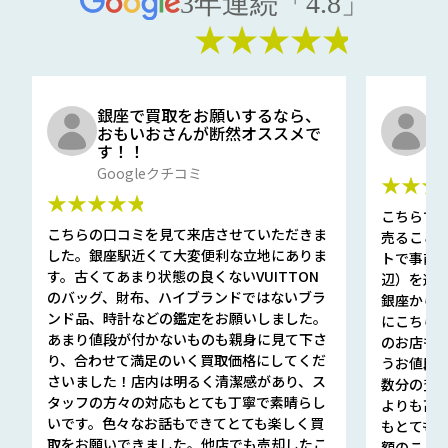
3年連続「4.8」
★★★★★
銀座で買取をお願いするなら、
口
おもいおさんが断然オススメで
と
す！！
G
Googleクチコミ
★★★
★★★★★
こちらで
こちらの口コミを見て来店させていただきま
売ること
した。銀座駅近くて大変便利な立地にありま
トで事前
す。古くてあまり状態の良くないVUITTON
辺）を選ん
のバッグ、財布、ハイブランドではないブラ
銀座から徒
ンド品、時計などの鑑定をお願いしました。
にこちら
あまり値段が付かないものも親身に見て下さ
のお店も指輪
り、合わせて満足のいく買取価格にしてくだ
うお値段
さいました！店内は明るく清潔感があり、ス
数分の査定
タッフの方々の対応もとても丁寧で素晴らし
よりも高
いです。色々なお話もできてとても楽しく買
もとても
取をお願いできました。他店でも売却したこ
額のこと