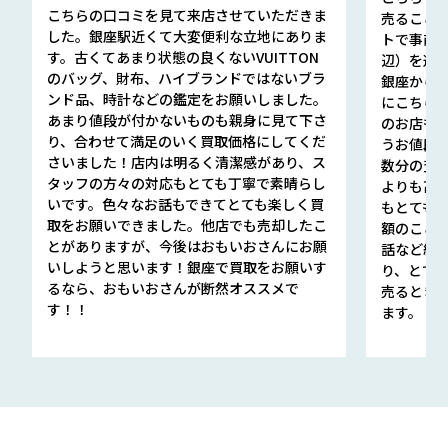
こちらの口コミを見て来店させていただきま
売ること
した。銀座駅近くて大変便利な立地にありま
トで事前
す。古くてあまり状態の良くないVUITTON
辺）を選ん
のバッグ、財布、ハイブランドではないブラ
銀座から徒
ンド品、時計などの鑑定をお願いしました。
にこちら
あまり値段が付かないものも親身に見て下さ
のお店も指輪
り、合わせて満足のいく買取価格にしてくだ
うお値段
さいました！店内は明るく清潔感があり、ス
数分の査定
タッフの方々の対応もとても丁寧で素晴らし
よりも高
いです。色々なお話もできてとても楽しく買
もとても
取をお願いできました。他店でも売却したこ
額のこと
とがありますが、今後はおもいおさんにお願
話など細か
いしようと思います！銀座で買取をお願いす
り、とて
るなら、おもいおさんが断然オススメで
売るとき
す！！
ます。