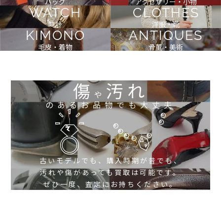
バッグ
アクセサリー・小物
WATCH
CLOTHES
時計
洋服・靴
KIMONO
ANTIQUES
毛皮・着物
骨董・美術
傷
汚れ
や
のあるお品物でも大丈夫
古いモデルでも、購入時期が昔でも、
汚れや傷があっても買取は可能です。
ぜひ一度、査定にお持ちください。