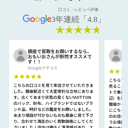
口コミ・レビュー評価
3年連続「4.8」
★★★★★
銀座で買取をお願いするなら、
口
おもいおさんが断然オススメで
と
す！！
G
Googleクチコミ
★★★
★★★★★
こちらで
こちらの口コミを見て来店させていただきま
売ること
した。銀座駅近くて大変便利な立地にありま
トで事前
す。古くてあまり状態の良くないVUITTON
辺）を選ん
のバッグ、財布、ハイブランドではないブラ
銀座から徒
ンド品、時計などの鑑定をお願いしました。
にこちら
あまり値段が付かないものも親身に見て下さ
のお店も指輪
り、合わせて満足のいく買取価格にしてくだ
うお値段
さいました！店内は明るく清潔感があり、ス
数分の査定