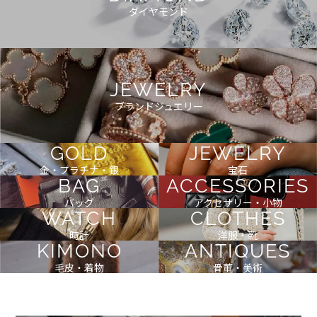
ダイヤモンド
JEWELRY
ブランドジュエリー
GOLD
JEWELRY
金・プラチナ・銀
宝石
BAG
ACCESSORIES
バッグ
アクセサリー・小物
WATCH
CLOTHES
時計
洋服・靴
KIMONO
ANTIQUES
毛皮・着物
骨董・美術