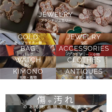
JEWELRY
ブランドジュエリー
GOLD
JEWELRY
金・プラチナ・銀
宝石
BAG
ACCESSORIES
バッグ
アクセサリー・小物
WATCH
CLOTHES
時計
洋服・靴
KIMONO
ANTIQUES
毛皮・着物
骨董・美術
傷
汚れ
や
のあるお品物でも大丈夫