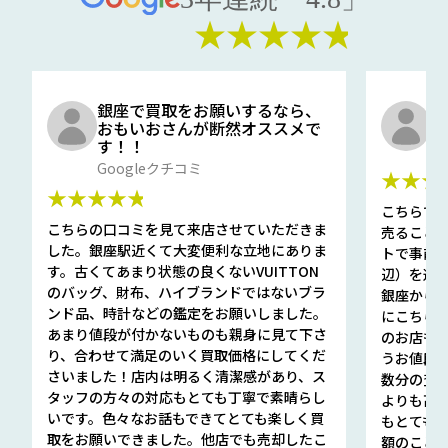
★★★★★
銀座で買取をお願いするなら、
口
おもいおさんが断然オススメで
と
す！！
G
Googleクチコミ
★★★
★★★★★
こちらで
こちらの口コミを見て来店させていただきま
売ること
した。銀座駅近くて大変便利な立地にありま
トで事前
す。古くてあまり状態の良くないVUITTON
辺）を選ん
のバッグ、財布、ハイブランドではないブラ
銀座から徒
ンド品、時計などの鑑定をお願いしました。
にこちら
あまり値段が付かないものも親身に見て下さ
のお店も指輪
り、合わせて満足のいく買取価格にしてくだ
うお値段
さいました！店内は明るく清潔感があり、ス
数分の査定
タッフの方々の対応もとても丁寧で素晴らし
よりも高
いです。色々なお話もできてとても楽しく買
もとても
取をお願いできました。他店でも売却したこ
額のこと