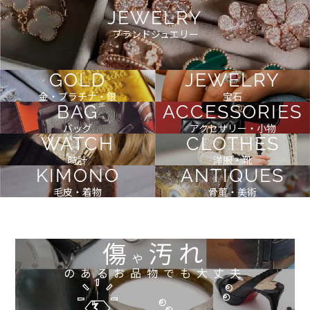
JEWELRY
ブランドジュエリー
GOLD
JEWELRY
金・プラチナ・銀
宝石
BAG
ACCESSORIES
バッグ
アクセサリー・小物
WATCH
CLOTHES
時計
洋服・靴
KIMONO
ANTIQUES
毛皮・着物
骨董・美術
傷
汚れ
や
のあるお品物でも大丈夫