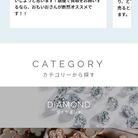
いしようと思います！銀座で買取をお願いす
り、とて
るなら、おもいおさんが断然オススメで
売るとき
す！！
ます。
CATEGORY
カテゴリーから探す
DIAMOND
ダイヤモンド