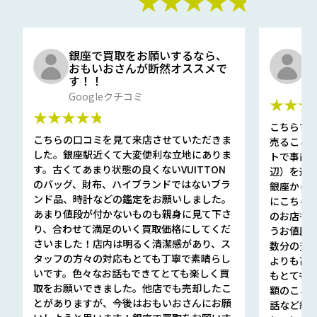
★★★★★
銀座で買取をお願いするなら、
口
おもいおさんが断然オススメで
と
す！！
G
Googleクチコミ
★★★
★★★★★
こちらで
こちらの口コミを見て来店させていただきま
売ること
した。銀座駅近くて大変便利な立地にありま
トで事前
す。古くてあまり状態の良くないVUITTON
辺）を選ん
のバッグ、財布、ハイブランドではないブラ
銀座から徒
ンド品、時計などの鑑定をお願いしました。
にこちら
あまり値段が付かないものも親身に見て下さ
のお店も指輪
り、合わせて満足のいく買取価格にしてくだ
うお値段
さいました！店内は明るく清潔感があり、ス
数分の査定
タッフの方々の対応もとても丁寧で素晴らし
よりも高
いです。色々なお話もできてとても楽しく買
もとても
取をお願いできました。他店でも売却したこ
額のこと
とがありますが、今後はおもいおさんにお願
話など細か