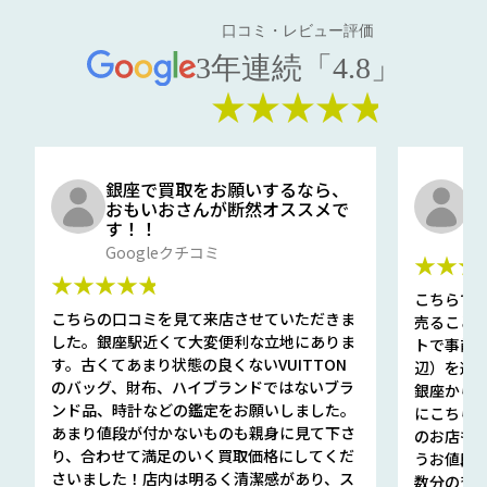
口コミ・レビュー評価
3年連続「4.8」
★★★★★
銀座で買取をお願いするなら、
口
おもいおさんが断然オススメで
と
す！！
G
Googleクチコミ
★★★
★★★★★
こちらで
こちらの口コミを見て来店させていただきま
売ること
した。銀座駅近くて大変便利な立地にありま
トで事前
す。古くてあまり状態の良くないVUITTON
辺）を選ん
のバッグ、財布、ハイブランドではないブラ
銀座から徒
ンド品、時計などの鑑定をお願いしました。
にこちら
あまり値段が付かないものも親身に見て下さ
のお店も指輪
り、合わせて満足のいく買取価格にしてくだ
うお値段
さいました！店内は明るく清潔感があり、ス
数分の査定