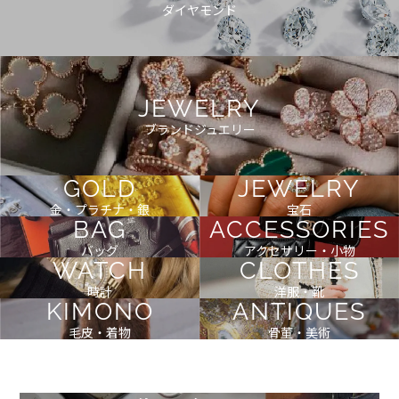
ダイヤモンド
JEWELRY
ブランドジュエリー
GOLD
JEWELRY
金・プラチナ・銀
宝石
BAG
ACCESSORIES
バッグ
アクセサリー・小物
WATCH
CLOTHES
時計
洋服・靴
KIMONO
ANTIQUES
毛皮・着物
骨董・美術