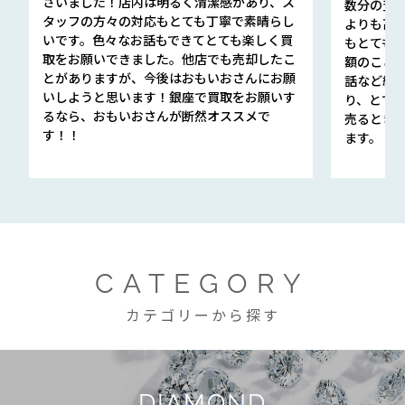
さいました！店内は明るく清潔感があり、ス
数分の査定
タッフの方々の対応もとても丁寧で素晴らし
よりも高
いです。色々なお話もできてとても楽しく買
もとても
取をお願いできました。他店でも売却したこ
額のこと
とがありますが、今後はおもいおさんにお願
話など細か
いしようと思います！銀座で買取をお願いす
り、とて
るなら、おもいおさんが断然オススメで
売るとき
す！！
ます。
CATEGORY
カテゴリーから探す
DIAMOND