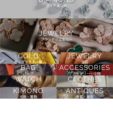
ダイヤモンド
JEWELRY
ブランドジュエリー
GOLD
JEWELRY
金・プラチナ・銀
宝石
BAG
ACCESSORIES
バッグ
アクセサリー・小物
WATCH
CLOTHES
時計
洋服・靴
KIMONO
ANTIQUES
毛皮・着物
骨董・美術