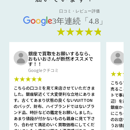
口コミ・レビュー評価
3年連続「4.8」
★★★★★
銀座で買取をお願いするなら、
口
おもいおさんが断然オススメで
と
す！！
G
Googleクチコミ
★★★
★★★★★
こちらで
こちらの口コミを見て来店させていただきま
売ること
した。銀座駅近くて大変便利な立地にありま
トで事前
す。古くてあまり状態の良くないVUITTON
辺）を選ん
のバッグ、財布、ハイブランドではないブラ
銀座から徒
ンド品、時計などの鑑定をお願いしました。
にこちら
あまり値段が付かないものも親身に見て下さ
のお店も指輪
り、合わせて満足のいく買取価格にしてくだ
うお値段