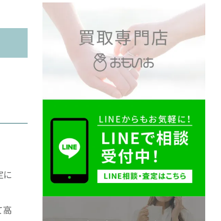
定に
て高