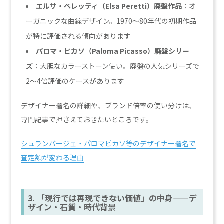
エルサ・ペレッティ（Elsa Peretti）廃盤作品
：オ
ーガニックな曲線デザイン。1970〜80年代の初期作品
が特に評価される傾向があります
パロマ・ピカソ（Paloma Picasso）廃盤シリー
ズ
：大胆なカラーストーン使い。廃盤の人気シリーズで
2〜4倍評価のケースがあります
デザイナー署名の詳細や、ブランド倍率の使い分けは、
専門記事で押さえておきたいところです。
シュランバージェ・パロマピカソ等のデザイナー署名で
査定額が変わる理由
3. 「現行では再現できない価値」の中身——デ
ザイン・石質・時代背景