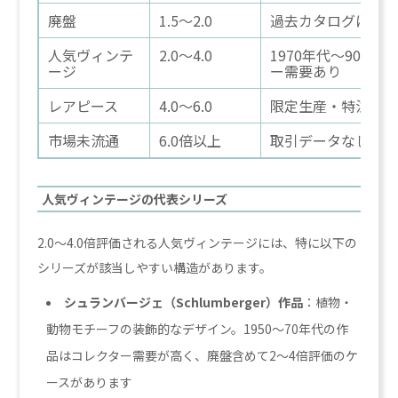
廃盤
1.5〜2.0
過去カタログにあり
人気ヴィンテ
2.0〜4.0
1970年代〜90年
ージ
ー需要あり
レアピース
4.0〜6.0
限定生産・特注品
市場未流通
6.0倍以上
取引データなし・
人気ヴィンテージの代表シリーズ
2.0〜4.0倍評価される人気ヴィンテージには、特に以下の
シリーズが該当しやすい構造があります。
シュランバージェ（Schlumberger）作品
：植物・
動物モチーフの装飾的なデザイン。1950〜70年代の作
品はコレクター需要が高く、廃盤含めて2〜4倍評価のケ
ースがあります