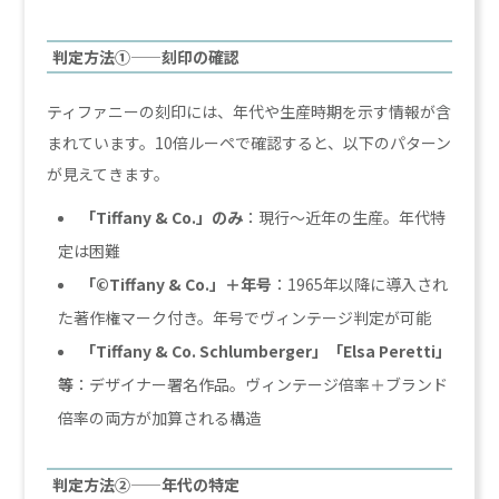
判定方法①——刻印の確認
ティファニーの刻印には、年代や生産時期を示す情報が含
まれています。10倍ルーペで確認すると、以下のパターン
が見えてきます。
「Tiffany & Co.」のみ
：現行〜近年の生産。年代特
定は困難
「©Tiffany & Co.」＋年号
：1965年以降に導入され
た著作権マーク付き。年号でヴィンテージ判定が可能
「Tiffany & Co. Schlumberger」「Elsa Peretti」
等
：デザイナー署名作品。ヴィンテージ倍率＋ブランド
倍率の両方が加算される構造
判定方法②——年代の特定