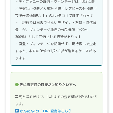
・ティファニーの廃盤・ヴィンテージは「現行1倍
／廃盤1.5〜2倍／人気2〜4倍／レアピース4〜6倍／
市場未流通6倍以上」の5カテゴリで評価されます
・「現行では再現できないデザイン・石質・時代背
景」が、ヴィンテージ独自の作品価値（+20〜
300%）として評価される構造があります
・廃盤・ヴィンテージを認識せずに現行扱いで査定
すると、本来の価値の1/2〜1/6が消えるケースがあ
ります
先に査定額の目安だけ知りたい方へ
写真を送るだけで、おおよその査定額が1分でわかり
ます。
かんたん1分！LINE査定はこちら