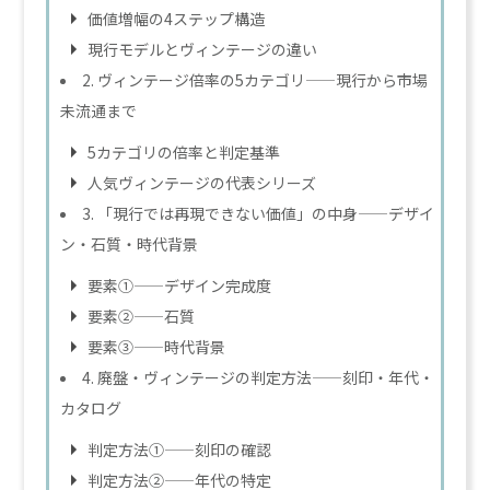
価値増幅の4ステップ構造
現行モデルとヴィンテージの違い
2. ヴィンテージ倍率の5カテゴリ——現行から市場
未流通まで
5カテゴリの倍率と判定基準
人気ヴィンテージの代表シリーズ
3. 「現行では再現できない価値」の中身——デザイ
ン・石質・時代背景
要素①——デザイン完成度
要素②——石質
要素③——時代背景
4. 廃盤・ヴィンテージの判定方法——刻印・年代・
カタログ
判定方法①——刻印の確認
判定方法②——年代の特定