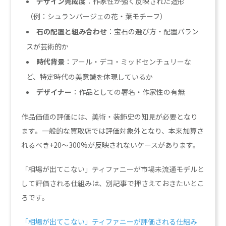
デザイン完成度
：作家性が強く反映された造形
（例：シュランバージェの花・葉モチーフ）
石の配置と組み合わせ
：宝石の選び方・配置バラン
スが芸術的か
時代背景
：アール・デコ・ミッドセンチュリーな
ど、特定時代の美意識を体現しているか
デザイナー
：作品としての署名・作家性の有無
作品価値の評価には、美術・装飾史の知見が必要となり
ます。一般的な買取店では評価対象外となり、本来加算さ
れるべき+20〜300%が反映されないケースがあります。
「相場が出てこない」ティファニーが市場未流通モデルと
して評価される仕組みは、別記事で押さえておきたいとこ
ろです。
「相場が出てこない」ティファニーが評価される仕組み