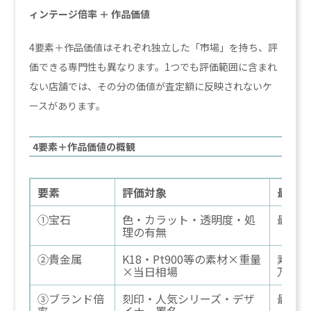
ィンテージ倍率 ＋ 作品価値
4要素＋作品価値はそれぞれ独立した「市場」を持ち、評
価できる専門性も異なります。1つでも評価範囲に含まれ
ない店舗では、その分の価値が査定額に反映されないケ
ースがあります。
4要素＋作品価値の概観
要素
評価対象
最大影
①宝石
色・カラット・透明度・処
最大1
理の有無
②貴金属
K18・Pt900等の素材×重量
素材で
×当日相場
万円差
③ブランド倍
刻印・人気シリーズ・デザ
最大5
率
イナー署名