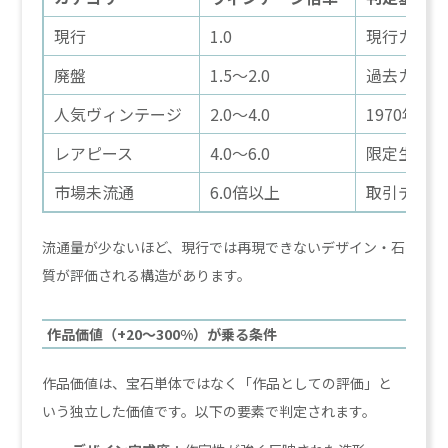
現行
1.0
現行カタロ
廃盤
1.5〜2.0
過去カタロ
人気ヴィンテージ
2.0〜4.0
1970年
レアピース
4.0〜6.0
限定生産・
市場未流通
6.0倍以上
取引データ
流通量が少ないほど、現行では再現できないデザイン・石
質が評価される構造があります。
作品価値（+20〜300%）が乗る条件
作品価値は、宝石単体ではなく「作品としての評価」と
いう独立した価値です。以下の要素で判定されます。