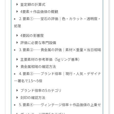
査定額の計算式
4要素＋作品価値の概観
2. 要素①——宝石の評価｜色・カラット・透明度・
処理
4要因の影響度
評価に必要な専門設備
3. 要素②——貴金属の評価｜素材×重量×当日相場
主要素材の参考単価（5gリング基準）
貴金属相場の確認方法
4. 要素③——ブランド倍率｜現行・人気・デザイナ
ー署名で1.5〜5倍
ブランド倍率の5カテゴリ
刻印の確認方法
5. 要素④——ヴィンテージ倍率＋作品価値の上乗せ