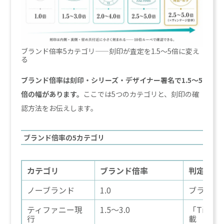
ブランド倍率5カテゴリ——刻印が査定を1.5〜5倍に変え
る
ブランド倍率は刻印・シリーズ・デザイナー署名で1.5〜5
倍の幅があります。
ここでは5つのカテゴリと、刻印の確
認方法をお伝えします。
ブランド倍率の5カテゴリ
カテゴリ
ブランド倍率
判定基準
ノーブランド
1.0
ブランド
ティファニー現
1.5〜3.0
「Tiffa
行
載