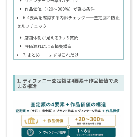
ヴィンテージ倍率5カテゴリ
作品価値（+20〜300%）が乗る条件
6. 4要素を確認する内訳チェック——査定漏れ防止
セルフチェック
店舗体制が見える3つの質問
評価漏れによる損失構造
7. まとめ——まずはこれだけ
1. ティファニー査定額は4要素＋作品価値で決
まる構造