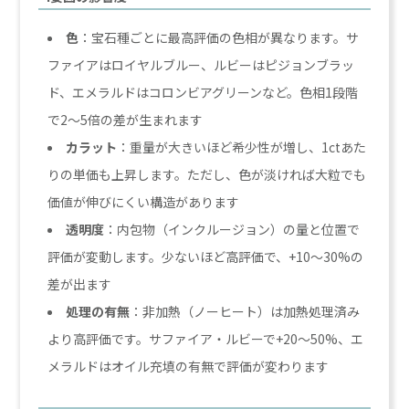
色
：宝石種ごとに最高評価の色相が異なります。サ
ファイアはロイヤルブルー、ルビーはピジョンブラッ
ド、エメラルドはコロンビアグリーンなど。色相1段階
で2〜5倍の差が生まれます
カラット
：重量が大きいほど希少性が増し、1ctあた
りの単価も上昇します。ただし、色が淡ければ大粒でも
価値が伸びにくい構造があります
透明度
：内包物（インクルージョン）の量と位置で
評価が変動します。少ないほど高評価で、+10〜30%の
差が出ます
処理の有無
：非加熱（ノーヒート）は加熱処理済み
より高評価です。サファイア・ルビーで+20〜50%、エ
メラルドはオイル充填の有無で評価が変わります