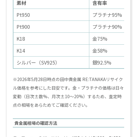
素材
含有率
Pt950
プラチナ95%
Pt900
プラチナ90%
K18
金75%
K14
金58%
シルバー（SV925）
銀92.5%
※2026年5月28日時点の田中貴金属 RE:TANAKAリサイク
ル価格を参考にした目安です。金・プラチナの価格は日々
変動（日次±数%、月次±10〜20%）するため、査定時
点の相場をあらためてご確認ください。
貴金属相場の確認方法