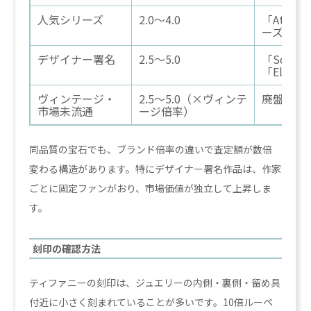
人気シリーズ
2.0〜4.0
「Atlas
ーズ
デザイナー署名
2.5〜5.0
「Schlum
「Elsa P
ヴィンテージ・
2.5〜5.0（×ヴィンテ
廃盤・希
市場未流通
ージ倍率）
同品質の宝石でも、ブランド倍率の違いで査定額が数倍
変わる構造があります。特にデザイナー署名作品は、作家
ごとに固定ファンがおり、市場価値が独立して上昇しま
す。
刻印の確認方法
ティファニーの刻印は、ジュエリーの内側・裏側・留め具
付近に小さく刻まれていることが多いです。10倍ルーペ