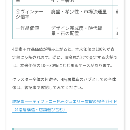
④ヴィンテー
廃盤・希少性・市場流通量
最大6
ジ倍率
＋作品価値
デザイン完成度・時代背
+20〜
景・石の配置
300%
4要素＋作品価値が積み上がると、本来価値の100%が査
定額に反映されます。逆に、貴金属だけで査定する店舗で
は、本来価値の10〜30%にとどまるケースがあります。
クラスター全体の俯瞰や、4階層構造のハブとしての全体
像は、親記事で確認してみてください。
親記事——ティファニー色石ジュエリー買取の完全ガイド
（4階層構造・店舗選び含む）