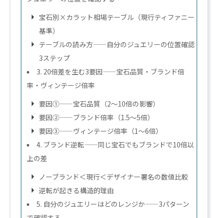
宝石別×カラット相場テーブル（現行ティファニー
基準）
テーブルの読み方——自分のジュエリーの位置確認
3ステップ
3. 20倍差を生む3要因——宝石品質・ブランド倍
率・ヴィンテージ倍率
要因①——宝石品質（2〜10倍の影響）
要因②——ブランド倍率（1.5〜5倍）
要因③——ヴィンテージ倍率（1〜6倍）
4. ブランド逆転——同じ宝石でもブランドで10倍以
上の差
ノーブランド＜現行＜デザイナー署名の数値比較
逆転が起きる構造的理由
5. 自分のジュエリーはどのレンジか——3パターン
で確認する