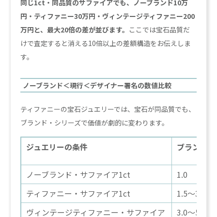
同じ1ct・同品質のサファイアでも、ノーブランド10万
円・ティファニー30万円・ヴィンテージティファニー200
万円と、最大20倍の差が並びます。
ここでは宝石品質だ
けで査定すると消える10倍以上の差額構造をお伝えしま
す。
ノーブランド＜現行＜デザイナー署名の数値比較
ティファニーの宝石ジュエリーでは、宝石が同品質でも、
ブランド・シリーズで価値が劇的に変わります。
ジュエリーの条件
ブランド倍
ノーブランド・サファイア1ct
1.0
ティファニー・サファイア1ct
1.5〜3.0
ヴィンテージティファニー・サファイア
3.0〜5.0