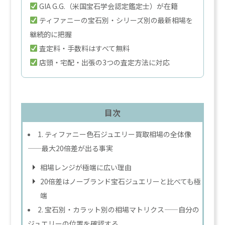
GIA G.G.（米国宝石学会認定鑑定士）が在籍
ティファニーの宝石別・シリーズ別の最新相場を
継続的に把握
査定料・手数料はすべて無料
店頭・宅配・出張の3つの査定方法に対応
目次
1. ティファニー色石ジュエリー買取相場の全体像
——最大20倍差が出る事実
相場レンジが極端に広い理由
20倍差はノーブランド宝石ジュエリーと比べても極
端
2. 宝石別・カラット別の相場マトリクス——自分の
ジュエリーの位置を確認する