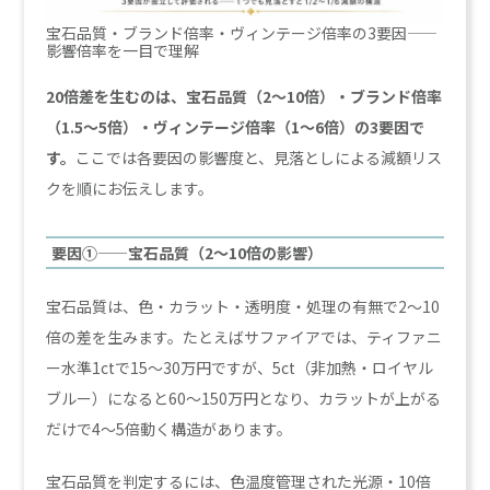
宝石品質・ブランド倍率・ヴィンテージ倍率の3要因——
影響倍率を一目で理解
20倍差を生むのは、宝石品質（2〜10倍）・ブランド倍率
（1.5〜5倍）・ヴィンテージ倍率（1〜6倍）の3要因で
す。
ここでは各要因の影響度と、見落としによる減額リス
クを順にお伝えします。
要因①——宝石品質（2〜10倍の影響）
宝石品質は、色・カラット・透明度・処理の有無で2〜10
倍の差を生みます。たとえばサファイアでは、ティファニ
ー水準1ctで15〜30万円ですが、5ct（非加熱・ロイヤル
ブルー）になると60〜150万円となり、カラットが上がる
だけで4〜5倍動く構造があります。
宝石品質を判定するには、色温度管理された光源・10倍