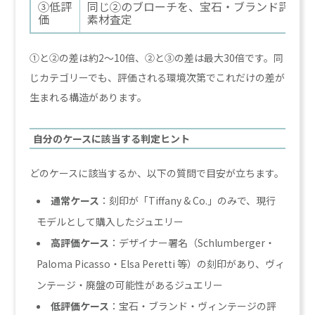
③低評
同じ②のブローチを、宝石・ブランド評価を
価
素材査定
①と②の差は約2〜10倍、②と③の差は最大30倍です。同
じカテゴリーでも、評価される環境次第でこれだけの差が
生まれる構造があります。
自分のケースに該当する判定ヒント
どのケースに該当するか、以下の質問で目安が立ちます。
通常ケース
：刻印が「Tiffany & Co.」のみで、現行
モデルとして購入したジュエリー
高評価ケース
：デザイナー署名（Schlumberger・
Paloma Picasso・Elsa Peretti 等）の刻印があり、ヴィ
ンテージ・廃盤の可能性があるジュエリー
低評価ケース
：宝石・ブランド・ヴィンテージの評