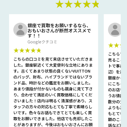
★★★★★
銀座で買取をお願いするなら、
口
おもいおさんが断然オススメで
と
す！！
G
Googleクチコミ
★★★
★★★★★
こちらで
こちらの口コミを見て来店させていただきま
売ること
した。銀座駅近くて大変便利な立地にありま
トで事前
す。古くてあまり状態の良くないVUITTON
辺）を選ん
のバッグ、財布、ハイブランドではないブラ
銀座から徒
ンド品、時計などの鑑定をお願いしました。
にこちら
あまり値段が付かないものも親身に見て下さ
のお店も指輪
り、合わせて満足のいく買取価格にしてくだ
うお値段
さいました！店内は明るく清潔感があり、ス
数分の査定
タッフの方々の対応もとても丁寧で素晴らし
よりも高
いです。色々なお話もできてとても楽しく買
もとても
取をお願いできました。他店でも売却したこ
額のこと
とがありますが、今後はおもいおさんにお願
話など細か