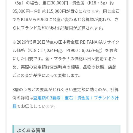
（5g）の場合、宝石30,000円＋貴金属（K18・5g）約
85,000円＝合計約115,000円が目安になります。同じ宝石
でもK18からPt900に台座が変わると合算額が変わり、さ
らにブランド刻印があれば3層目が加算されます。
※2026年5月26日時点の田中貴金属 RE:TANAKAリサイク
ル価格（K18：17,034円/g、Pt900：8,033円/g）を参考
にした目安です。金・プラチナの価格は日々変動するた
め、実際の査定額は査定時点の相場、品物の状態、店舗
ごとの査定基準によって変動します。
3層のうちどの要素がどれくらい査定額に効くのか、計算
例の詳細は
査定額の3要素｜宝石＋貴金属＋ブランドの計
算
でお伝えしています。
よくある質問