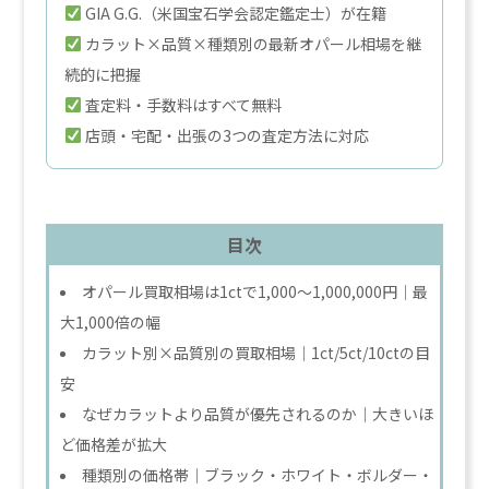
GIA G.G.（米国宝石学会認定鑑定士）が在籍
カラット×品質×種類別の最新オパール相場を継
続的に把握
査定料・手数料はすべて無料
店頭・宅配・出張の3つの査定方法に対応
目次
オパール買取相場は1ctで1,000〜1,000,000円｜最
大1,000倍の幅
カラット別×品質別の買取相場｜1ct/5ct/10ctの目
安
なぜカラットより品質が優先されるのか｜大きいほ
ど価格差が拡大
種類別の価格帯｜ブラック・ホワイト・ボルダー・