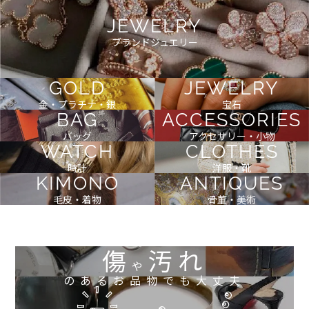
JEWELRY
ブランドジュエリー
GOLD
JEWELRY
金・プラチナ・銀
宝石
BAG
ACCESSORIES
バッグ
アクセサリー・小物
WATCH
CLOTHES
時計
洋服・靴
KIMONO
ANTIQUES
毛皮・着物
骨董・美術
傷
汚れ
や
のあるお品物でも大丈夫