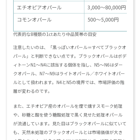
エチオピアオパール
3,000〜80,000円
コモンオパール
500〜5,000円
代表的な8種類の1ctあたり中品質帯の目安
注意したいのは、「黒っぽいオパール＝すべてブラックオ
パール」と判断できない点です。ブラックオパールはボデ
ィトーンN1〜N4に該当する個体を指し、N5〜N6はダー
クオパール、N7〜N9はライトオパール／ホワイトオパー
ルとして扱われます。N4とN5の境界では、市場評価の階
層が変わるのです。
また、エチオピア産のオパールを煙で燻すスモーク処理
や、砂糖と酸を使う糖酸処理で黒く見せた処理オパール
が流通しています。見た目はブラックオパールに似ていて
も、天然未処理のブラックオパールとは市場価値が大き