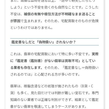
また、高価な品物を送る以上、「途中で紛失したらどう
しよう」という不安を抱くのも自然なことです。こうした
不安は、
補償の有無や梱包方法が不明確なまま送ること
が原因
で生まれます。そのため、宅配買取そのものが危険
というわけではありません。
鑑定書なしだと「偽物扱い」されないか？
これは、翡翠の宅配買取において特に多い不安です。
実際
に「鑑定書（鑑別書）がない翡翠は買取不可」としてい
る業者も存在します。
そのため、「鑑定書なし＝偽物扱い
されるのでは」と心配される方が多いのです。
翡翠は、樹脂含浸などの処理が施されたもの（B貨・C
貨）も多く、見た目だけでは判断が難しい宝石です。専門
知識のない業者では正確な判別ができず、結果として鑑定
書がない翡翠を敬遠してしまうケースがあります。