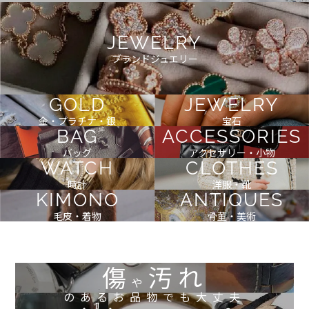
JEWELRY
ブランドジュエリー
GOLD
JEWELRY
金・プラチナ・銀
宝石
BAG
ACCESSORIES
バッグ
アクセサリー・小物
WATCH
CLOTHES
時計
洋服・靴
KIMONO
ANTIQUES
毛皮・着物
骨董・美術
傷
汚れ
や
のあるお品物でも大丈夫