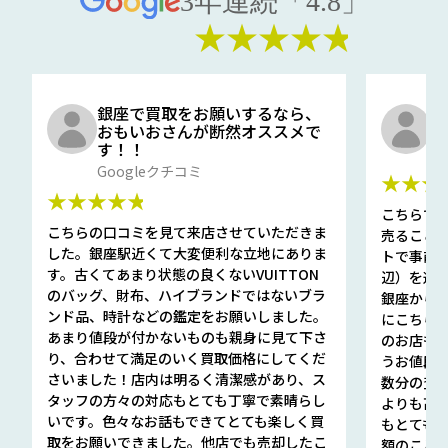
3年連続「4.8」
★★★★★
銀座で買取をお願いするなら、
口
おもいおさんが断然オススメで
と
す！！
G
Googleクチコミ
★★★
★★★★★
こちらで
こちらの口コミを見て来店させていただきま
売ること
した。銀座駅近くて大変便利な立地にありま
トで事前
す。古くてあまり状態の良くないVUITTON
辺）を選ん
のバッグ、財布、ハイブランドではないブラ
銀座から徒
ンド品、時計などの鑑定をお願いしました。
にこちら
あまり値段が付かないものも親身に見て下さ
のお店も指輪
り、合わせて満足のいく買取価格にしてくだ
うお値段
さいました！店内は明るく清潔感があり、ス
数分の査定
タッフの方々の対応もとても丁寧で素晴らし
よりも高
いです。色々なお話もできてとても楽しく買
もとても
取をお願いできました。他店でも売却したこ
額のこと