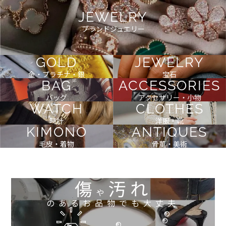
JEWELRY
ブランドジュエリー
GOLD
JEWELRY
金・プラチナ・銀
宝石
BAG
ACCESSORIES
バッグ
アクセサリー・小物
WATCH
CLOTHES
時計
洋服・靴
KIMONO
ANTIQUES
毛皮・着物
骨董・美術
傷
汚れ
や
のあるお品物でも大丈夫