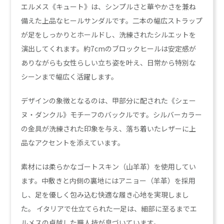
エルメス《キュート》は、シンプルさと華やかさを兼ね
備えた上品なヒールサンダルです。二本の幅広ストラップ
が足をしっかりとホールドし、洗練されたシルエットを
演出してくれます。約7cmのブロックヒールは安定感が
ありながらも女性らしい立ち姿を叶え、日常から特別な
シーンまで幅広く活躍します。
デザインの象徴となるのは、甲部分に配された《シェー
ヌ・ダンクル》モチーフのバックルです。シルバーカラー
の金具が洗練された印象を与え、落ち着いたレザーに上
品なアクセントを添えています。
素材には柔らかなゴートスキン（山羊革）を使用してい
ます。中敷きと内側の裏地にはアニョー（羊革）を採用
し、足を優しく包み込む快適な履き心地を実現しまし
た。 イタリアで仕立てられた一足は、細部に至るまでエ
ルメスの卓越した職人技が息づいています。