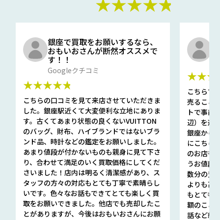
★★★★★
銀座で買取をお願いするなら、
口
おもいおさんが断然オススメで
と
す！！
G
Googleクチコミ
★★★
★★★★★
こちらで
こちらの口コミを見て来店させていただきま
売ること
した。銀座駅近くて大変便利な立地にありま
トで事前
す。古くてあまり状態の良くないVUITTON
辺）を選ん
のバッグ、財布、ハイブランドではないブラ
銀座から徒
ンド品、時計などの鑑定をお願いしました。
にこちら
あまり値段が付かないものも親身に見て下さ
のお店も指輪
り、合わせて満足のいく買取価格にしてくだ
うお値段
さいました！店内は明るく清潔感があり、ス
数分の査定
タッフの方々の対応もとても丁寧で素晴らし
よりも高
いです。色々なお話もできてとても楽しく買
もとても
取をお願いできました。他店でも売却したこ
額のこと
とがありますが、今後はおもいおさんにお願
話など細か