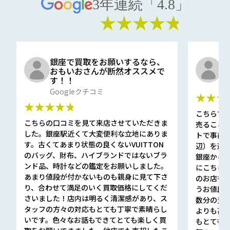
3年連続「4.8」
★★★★★
銀座で買取をお願いするなら、
口
おもいおさんが断然オススメで
と
す！！
G
Googleクチコミ
★★★
★★★★★
こちらで
こちらの口コミを見て来店させていただきま
売ること
した。銀座駅近くて大変便利な立地にありま
トで事前
す。古くてあまり状態の良くないVUITTON
辺）を選ん
のバッグ、財布、ハイブランドではないブラ
銀座から徒
ンド品、時計などの鑑定をお願いしました。
にこちら
あまり値段が付かないものも親身に見て下さ
のお店も指輪
り、合わせて満足のいく買取価格にしてくだ
うお値段
さいました！店内は明るく清潔感があり、ス
数分の査定
タッフの方々の対応もとても丁寧で素晴らし
よりも高
いです。色々なお話もできてとても楽しく買
もとても