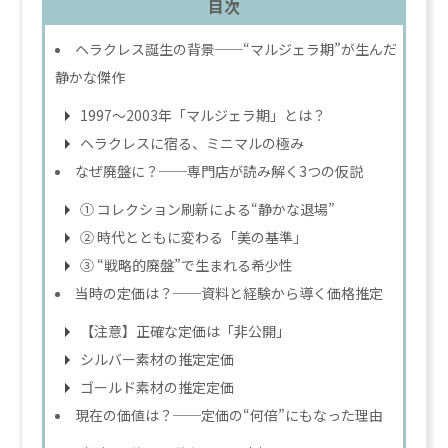
目次
ヘラクレス誕生の背景──“マルジェラ期”が生んだ
静かな傑作
1997〜2003年「マルジェラ期」とは？
ヘラクレスに宿る、ミニマルの極み
なぜ廃盤に？──専門店が読み解く3つの仮説
① コレクション刷新による“静かな退場”
② 時代とともに変わる「美の基準」
③ “戦略的廃盤”で生まれる希少性
当時の定価は？──資料と経験から導く価格推定
【注意】正確な定価は「非公開」
シルバー素材の推定定価
ゴールド素材の推定定価
現在の価値は？──定価の“何倍”にもなった理由