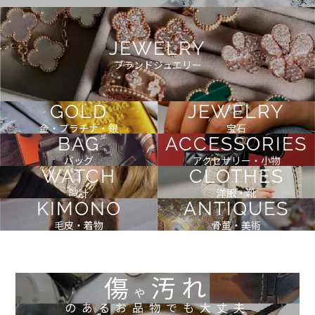
JEWELRY
ブランドジュエリー
GOLD
JEWELRY
金・プラチナ・銀
宝石
BAG
ACCESSORIES
バッグ
アクセサリー・小物
WATCH
CLOTHES
時計
洋服・靴
KIMONO
ANTIQUES
毛皮・着物
骨董・美術
傷
汚れ
や
のあるお品物でも大丈夫