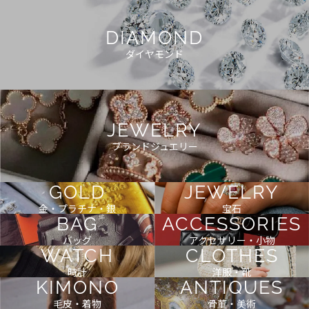
DIAMOND
ダイヤモンド
JEWELRY
ブランドジュエリー
GOLD
JEWELRY
金・プラチナ・銀
宝石
BAG
ACCESSORIES
バッグ
アクセサリー・小物
WATCH
CLOTHES
時計
洋服・靴
KIMONO
ANTIQUES
毛皮・着物
骨董・美術