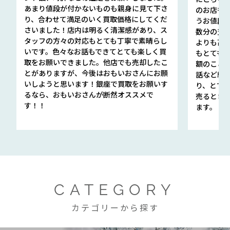
あまり値段が付かないものも親身に見て下さ
のお店も指輪
り、合わせて満足のいく買取価格にしてくだ
うお値段
さいました！店内は明るく清潔感があり、ス
数分の査定
タッフの方々の対応もとても丁寧で素晴らし
よりも高
いです。色々なお話もできてとても楽しく買
もとても
取をお願いできました。他店でも売却したこ
額のこと
とがありますが、今後はおもいおさんにお願
話など細か
いしようと思います！銀座で買取をお願いす
り、とて
るなら、おもいおさんが断然オススメで
売るとき
す！！
ます。
CATEGORY
カテゴリーから探す