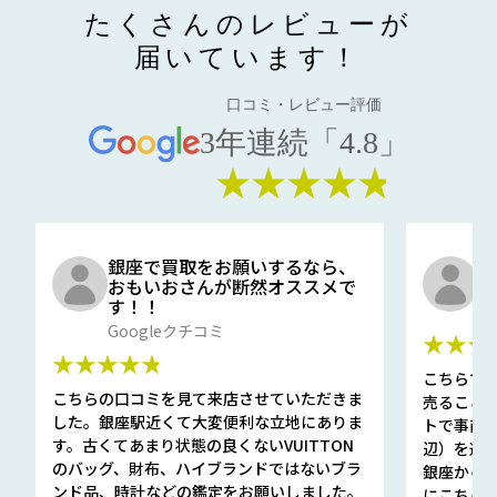
たくさんのレビューが
届いています！
口コミ・レビュー評価
3年連続「4.8」
★★★★★
銀座で買取をお願いするなら、
口
おもいおさんが断然オススメで
と
す！！
G
Googleクチコミ
★★★
★★★★★
こちらで
こちらの口コミを見て来店させていただきま
売ること
した。銀座駅近くて大変便利な立地にありま
トで事前
す。古くてあまり状態の良くないVUITTON
辺）を選ん
のバッグ、財布、ハイブランドではないブラ
銀座から徒
ンド品、時計などの鑑定をお願いしました。
にこちら