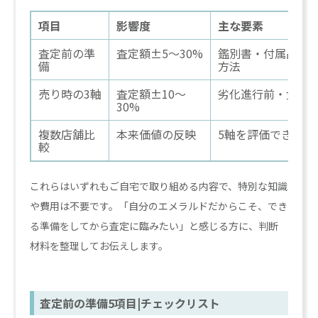
項目
影響度
主な要素
査定前の準
査定額±5〜30%
鑑別書・付属品・
備
方法
売り時の3軸
査定額±10〜
劣化進行前・貴金
30%
複数店舗比
本来価値の反映
5軸を評価できる店
較
これらはいずれもご自宅で取り組める内容で、特別な知識
や費用は不要です。「自分のエメラルドだからこそ、でき
る準備をしてから査定に臨みたい」と感じる方に、判断
材料を整理してお伝えします。
査定前の準備5項目|チェックリスト