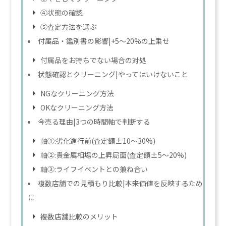
④状態の確認
⑤査定方法を選ぶ
付属品・鑑別書の影響|+5〜20%の上乗せ
付属品をお持ちでない場合の対処
状態確認とクリーニング|やってはいけないこと
NGなクリーニング方法
OKなクリーニング方法
今売る理由|3つの時間軸で判断する
軸①:劣化進行前(査定額±10〜30%)
軸②:貴金属相場の上昇局面(査定額±5〜20%)
軸③:ライフイベントとの兼ね合い
複数店舗での見積もり比較|本来価値を反映するため
に
複数店舗比較のメリット