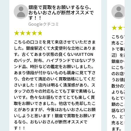
銀座で買取をお願いするなら、
口
おもいおさんが断然オススメで
と
す！！
G
Googleクチコミ
★★★
★★★★★
こちらで
こちらの口コミを見て来店させていただきま
売ること
した。銀座駅近くて大変便利な立地にありま
トで事前
す。古くてあまり状態の良くないVUITTON
辺）を選ん
のバッグ、財布、ハイブランドではないブラ
銀座から徒
ンド品、時計などの鑑定をお願いしました。
にこちら
あまり値段が付かないものも親身に見て下さ
のお店も指輪
り、合わせて満足のいく買取価格にしてくだ
うお値段
さいました！店内は明るく清潔感があり、ス
数分の査定
タッフの方々の対応もとても丁寧で素晴らし
よりも高
いです。色々なお話もできてとても楽しく買
もとても
取をお願いできました。他店でも売却したこ
額のこと
とがありますが、今後はおもいおさんにお願
話など細か
いしようと思います！銀座で買取をお願いす
り、とて
るなら、おもいおさんが断然オススメで
売るとき
す！！
ます。