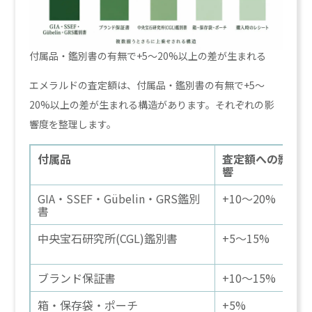
付属品・鑑別書の有無で+5〜20%以上の差が生まれる
エメラルドの査定額は、付属品・鑑別書の有無で+5〜
20%以上の差が生まれる構造があります。それぞれの影
響度を整理します。
付属品
査定額への影
響
GIA・SSEF・Gübelin・GRS鑑別
+10〜20%
書
中央宝石研究所(CGL)鑑別書
+5〜15%
ブランド保証書
+10〜15%
箱・保存袋・ポーチ
+5%