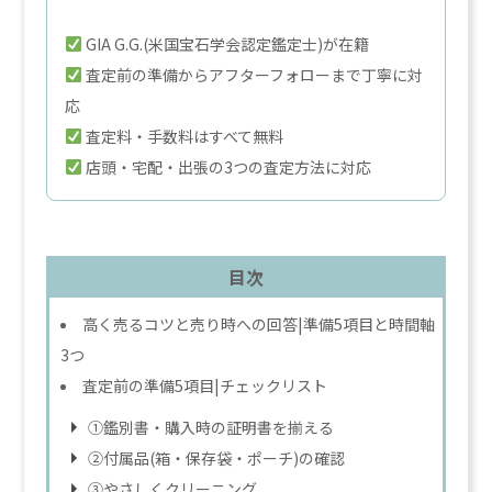
GIA G.G.(米国宝石学会認定鑑定士)が在籍
査定前の準備からアフターフォローまで丁寧に対
応
査定料・手数料はすべて無料
店頭・宅配・出張の3つの査定方法に対応
目次
高く売るコツと売り時への回答|準備5項目と時間軸
3つ
査定前の準備5項目|チェックリスト
①鑑別書・購入時の証明書を揃える
②付属品(箱・保存袋・ポーチ)の確認
③やさしくクリーニング