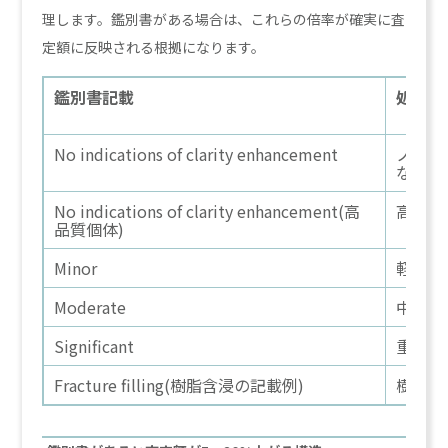
理します。鑑別書がある場合は、これらの倍率が確実に査
定額に反映される根拠になります。
鑑別書記載
処理状
No indications of clarity enhancement
ノンオ
なし)
No indications of clarity enhancement(高
高品質
品質個体)
Minor
軽度含
Moderate
中度含
Significant
重度含
Fracture filling(樹脂含浸の記載例)
樹脂含