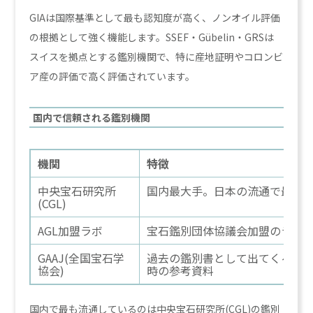
GIAは国際基準として最も認知度が高く、ノンオイル評価
の根拠として強く機能します。SSEF・Gübelin・GRSは
スイスを拠点とする鑑別機関で、特に産地証明やコロンビ
ア産の評価で高く評価されています。
国内で信頼される鑑別機関
機関
特徴
中央宝石研究所
国内最大手。日本の流通で最も
(CGL)
AGL加盟ラボ
宝石鑑別団体協議会加盟のラボ
GAAJ(全国宝石学
過去の鑑別書として出てくる場
協会)
時の参考資料
国内で最も流通しているのは中央宝石研究所(CGL)の鑑別