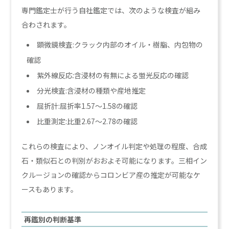
専門鑑定士が行う自社鑑定では、次のような検査が組み
合わされます。
顕微鏡検査:クラック内部のオイル・樹脂、内包物の
確認
紫外線反応:含浸材の有無による蛍光反応の確認
分光検査:含浸材の種類や産地推定
屈折計:屈折率1.57〜1.58の確認
比重測定:比重2.67〜2.78の確認
これらの検査により、ノンオイル判定や処理の程度、合成
石・類似石との判別がおおよそ可能になります。三相イン
クルージョンの確認からコロンビア産の推定が可能なケ
ースもあります。
再鑑別の判断基準