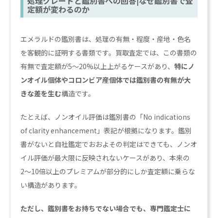
処理グレードと鑑別書への回答|なぜ鑑別書で査
定額が変わるのか
エメラルドの鑑別書は、処理の有無・程度・産地・色名
を客観的に証明する書類です。買取査定では、この書類の
有無で査定額が5〜20%以上上がるケースがあり、
特にノ
ンオイル個体やコロンビア産個体では鑑別書の有無が大
きな差を生む
構造です。
たとえば、ノンオイル評価は鑑別書の「No indications
of clarity enhancement」表記が根拠になります。鑑別
書がないと自社鑑定でおおよその判定はできても、ノンオ
イル評価が最大限に反映されないケースがあり、本来の
2〜10倍以上のプレミアムが部分的にしか査定額に乗らな
い構造があります。
ただし、鑑別書をお持ちでない場合でも、専門鑑定士に