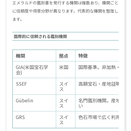
エメラルドの鑑別書を発行する機関は複数あり、機関ごと
に信頼度や得意分野が異なります。代表的な機関を整理し
ます。
国際的に信頼される鑑別機関
機関
拠点
特徴
GIA(米国宝石学
米国
国際基準。非加熱・無処
会)
SSEF
スイ
高額宝石・産地証明で国
ス
Gübelin
スイ
名門鑑別機関。産地鑑別
ス
い
GRS
スイ
色石市場で広く利用され
ス