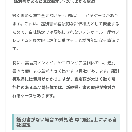
鑑別書があると査定額が5〜20%上がる構造
鑑別書の有無で査定額が5〜20%以上上がるケースがあり
ます。これは、鑑別書が客観的な評価根拠として機能する
ためで、自社鑑定では反映しきれないノンオイル・産地プ
レミアムを最大限に評価に乗せることが可能になる構造で
す。
特に、高品質ノンオイルやコロンビア産個体では、鑑別
書の有無による差が大きく出やすい構造があります。
鑑別
書取得には費用がかかりますが、査定額が大きく動く可
能性のある高品質個体では、新規鑑別書の取得が検討さ
れるケースもあります。
鑑別書がない場合の対処法|専門鑑定士による自
社鑑定