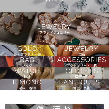
JEWELRY
ブランドジュエリー
GOLD
JEWELRY
金・プラチナ・銀
宝石
BAG
ACCESSORIES
バッグ
アクセサリー・小物
WATCH
CLOTHES
時計
洋服・靴
KIMONO
ANTIQUES
毛皮・着物
骨董・美術