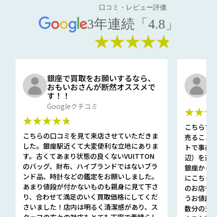
口コミ・レビュー評価
3年連続「4.8」
★★★★★
銀座で買取をお願いするなら、
口
おもいおさんが断然オススメで
と
す！！
G
Googleクチコミ
★★★
★★★★★
こちらで
こちらの口コミを見て来店させていただきま
売ること
した。銀座駅近くて大変便利な立地にありま
トで事前
す。古くてあまり状態の良くないVUITTON
辺）を選ん
のバッグ、財布、ハイブランドではないブラ
銀座から徒
ンド品、時計などの鑑定をお願いしました。
にこちら
あまり値段が付かないものも親身に見て下さ
のお店も指輪
り、合わせて満足のいく買取価格にしてくだ
うお値段
さいました！店内は明るく清潔感があり、ス
数分の査定