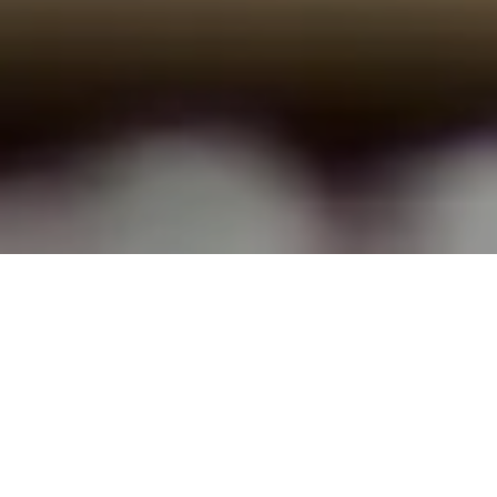
TOP
コラム
時計
銀座でショパール ハッピースポー
ツ 278573-6001を売るならおもい
お！ハッピースポーツ買取強化中！