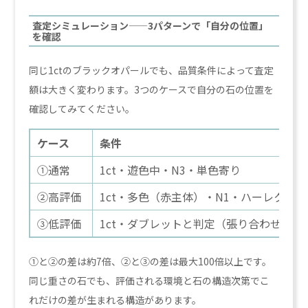
査定シミュレーション——3パターンで「自分の位置」
を確認
同じ1ctのブラックオパールでも、品質条件によって査定
額は大きく変わります。3つのケースで自分の石の位置を
確認してみてください。
ケース
条件
①通常
1ct・遊色中・N3・単色寄り
②高評価
1ct・多色（赤主体）・N1・ハーレクイン
③低評価
1ct・ダブレットと判定（張り合わせ石）
①と②の差は約7倍、②と③の差は最大100倍以上です。
同じ重さの石でも、評価される環境と石の構造次第でこ
れだけの差が生まれる構造があります。