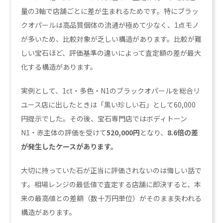
量の3軸で店舗ごとに差が生まれるためです。特にブラッ
クオパールは高品質個体の流通が極めて少なく、1点モノ
が多いため、比較対象が乏しい構造があります。比較が難
しい宝石ほど、評価基準の違いによって査定額の差が最大
化する構造があります。
実例として、1ct・多色・N1のブラックオパールを総合リ
ユース店に出したときは「黒い珍しい石」として60,000
円提示でした。その後、宝石専門店ではボディトーン
N1・赤主体の評価を受けて
520,000円
となり、
8.6倍の差
が発生したケースがあります。
大切に持っていた石が正当に評価されないのは悔しい話で
す。相場レンジの最低値で査定する店舗に即決すると、本
来の最高値との差額（数十万円単位）がそのまま失われる
構造があります。