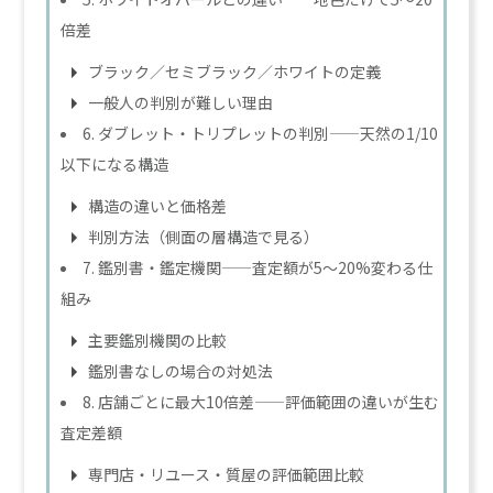
倍差
ブラック／セミブラック／ホワイトの定義
一般人の判別が難しい理由
6. ダブレット・トリプレットの判別——天然の1/10
以下になる構造
構造の違いと価格差
判別方法（側面の層構造で見る）
7. 鑑別書・鑑定機関——査定額が5〜20%変わる仕
組み
主要鑑別機関の比較
鑑別書なしの場合の対処法
8. 店舗ごとに最大10倍差——評価範囲の違いが生む
査定差額
専門店・リユース・質屋の評価範囲比較