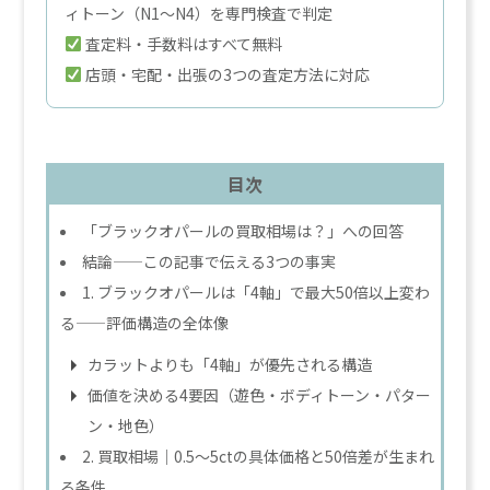
ィトーン（N1〜N4）を専門検査で判定
査定料・手数料はすべて無料
店頭・宅配・出張の3つの査定方法に対応
目次
「ブラックオパールの買取相場は？」への回答
結論——この記事で伝える3つの事実
1. ブラックオパールは「4軸」で最大50倍以上変わ
る——評価構造の全体像
カラットよりも「4軸」が優先される構造
価値を決める4要因（遊色・ボディトーン・パター
ン・地色）
2. 買取相場｜0.5〜5ctの具体価格と50倍差が生まれ
る条件