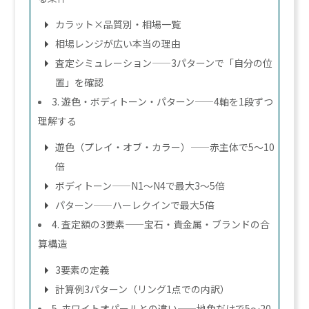
カラット×品質別・相場一覧
相場レンジが広い本当の理由
査定シミュレーション——3パターンで「自分の位
置」を確認
3. 遊色・ボディトーン・パターン——4軸を1段ずつ
理解する
遊色（プレイ・オブ・カラー）——赤主体で5〜10
倍
ボディトーン——N1〜N4で最大3〜5倍
パターン——ハーレクインで最大5倍
4. 査定額の3要素——宝石・貴金属・ブランドの合
算構造
3要素の定義
計算例3パターン（リング1点での内訳）
5. ホワイトオパールとの違い——地色だけで5〜20