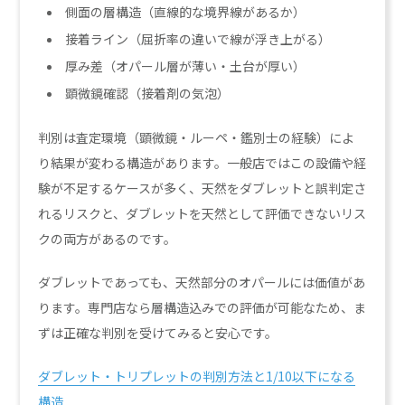
側面の層構造（直線的な境界線があるか）
接着ライン（屈折率の違いで線が浮き上がる）
厚み差（オパール層が薄い・土台が厚い）
顕微鏡確認（接着剤の気泡）
判別は査定環境（顕微鏡・ルーペ・鑑別士の経験）によ
り結果が変わる構造があります。一般店ではこの設備や経
験が不足するケースが多く、天然をダブレットと誤判定さ
れるリスクと、ダブレットを天然として評価できないリス
クの両方があるのです。
ダブレットであっても、天然部分のオパールには価値があ
ります。専門店なら層構造込みでの評価が可能なため、ま
ずは正確な判別を受けてみると安心です。
ダブレット・トリプレットの判別方法と1/10以下になる
構造