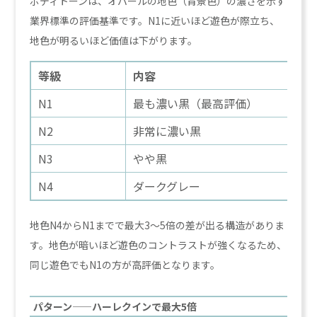
ボディトーンは、オパールの地色（背景色）の濃さを示す
業界標準の評価基準です。N1に近いほど遊色が際立ち、
地色が明るいほど価値は下がります。
等級
内容
N1
最も濃い黒（最高評価）
N2
非常に濃い黒
N3
やや黒
N4
ダークグレー
地色N4からN1までで最大3〜5倍の差が出る構造がありま
す。地色が暗いほど遊色のコントラストが強くなるため、
同じ遊色でもN1の方が高評価となります。
パターン——ハーレクインで最大5倍