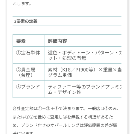
えします。
3要素の定義
要素
評価内容
①宝石単体
遊色・ボディトーン・パターン・カラ
ット・処理の有無
②貴金属
素材（K18／Pt900等）×重量×当日
（台座）
グラム単価
③ブランド
ティファニー等のブランドプレミア
ム・デザイン性
合計査定額は①＋②＋③で決まります。一般店は②のみ、
または①②を低めに査定し③を無視する構造があるた
め、ブランド付きのオパールリングは評価範囲の差が顕
著に出ます。