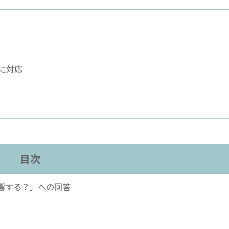
に対応
目次
響する？」への回答