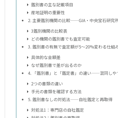
鑑別書の主な記載項目
産地証明の重要性
2. 主要鑑別機関の比較——GIA・中央宝石研究所
3鑑別機関の比較表
どの機関の鑑別書でも査定可能
3. 鑑別書の有無で査定額が5〜20%変わる仕組
具体的な金額差
なぜ鑑別書で差が出るのか
4. 「鑑別書」と「鑑定書」の違い——混同しや
2つの書類の違い
手元の書類を確認する方法
5. 鑑別書なしの対処法——自社鑑定と再取得
対処法1：専門店の自社鑑定
対処法2：鑑別書の再取得