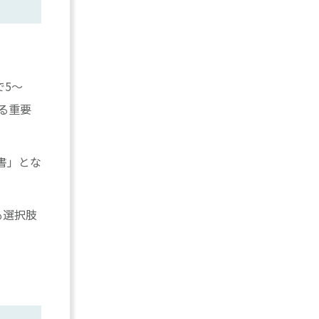
で5〜
る重要
書」とな
も選択肢