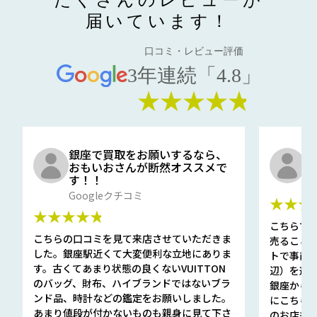
届いています！
口コミ・レビュー評価
3年連続「4.8」
★★★★★
銀座で買取をお願いするなら、
口
おもいおさんが断然オススメで
と
す！！
G
Googleクチコミ
★★★
★★★★★
こちらで
こちらの口コミを見て来店させていただきま
売ること
した。銀座駅近くて大変便利な立地にありま
トで事前
す。古くてあまり状態の良くないVUITTON
辺）を選ん
のバッグ、財布、ハイブランドではないブラ
銀座から徒
ンド品、時計などの鑑定をお願いしました。
にこちら
あまり値段が付かないものも親身に見て下さ
のお店も指輪