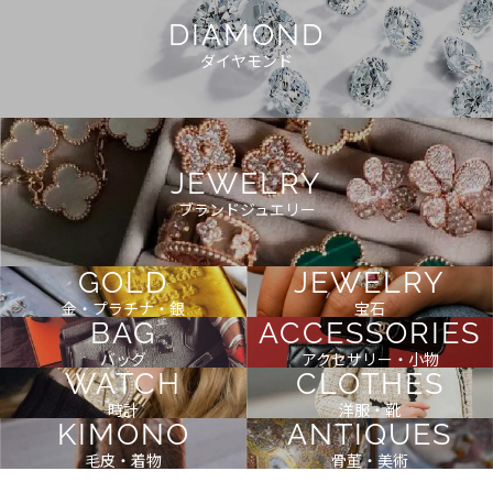
DIAMOND
ダイヤモンド
JEWELRY
ブランドジュエリー
GOLD
JEWELRY
金・プラチナ・銀
宝石
BAG
ACCESSORIES
バッグ
アクセサリー・小物
WATCH
CLOTHES
時計
洋服・靴
KIMONO
ANTIQUES
毛皮・着物
骨董・美術