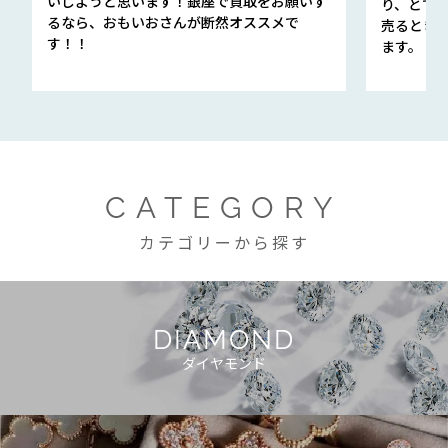
いしようと思います！銀座で買取をお願いす
り、とて
るなら、おもいおさんが断然オススメで
売るとき
す！！
ます。
CATEGORY
カテゴリーから探す
DIAMOND
ダイヤモンド