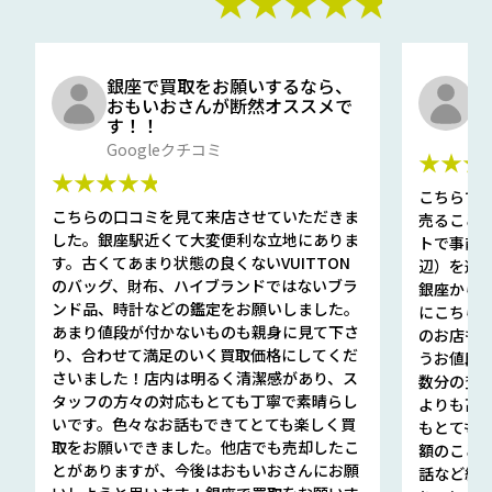
★★★★★
銀座で買取をお願いするなら、
口
おもいおさんが断然オススメで
と
す！！
G
Googleクチコミ
★★★
★★★★★
こちらで
こちらの口コミを見て来店させていただきま
売ること
した。銀座駅近くて大変便利な立地にありま
トで事前
す。古くてあまり状態の良くないVUITTON
辺）を選ん
のバッグ、財布、ハイブランドではないブラ
銀座から徒
ンド品、時計などの鑑定をお願いしました。
にこちら
あまり値段が付かないものも親身に見て下さ
のお店も指輪
り、合わせて満足のいく買取価格にしてくだ
うお値段
さいました！店内は明るく清潔感があり、ス
数分の査定
タッフの方々の対応もとても丁寧で素晴らし
よりも高
いです。色々なお話もできてとても楽しく買
もとても
取をお願いできました。他店でも売却したこ
額のこと
とがありますが、今後はおもいおさんにお願
話など細か