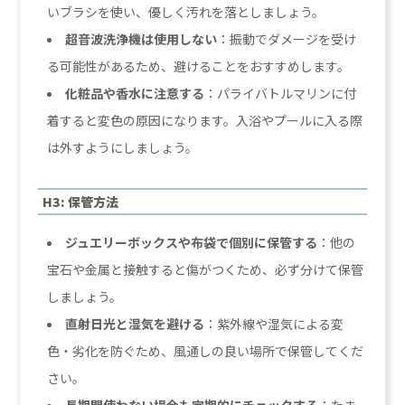
いブラシを使い、優しく汚れを落としましょう。
超音波洗浄機は使用しない
：振動でダメージを受け
る可能性があるため、避けることをおすすめします。
化粧品や香水に注意する
：パライバトルマリンに付
着すると変色の原因になります。入浴やプールに入る際
は外すようにしましょう。
H3: 保管方法
ジュエリーボックスや布袋で個別に保管する
：他の
宝石や金属と接触すると傷がつくため、必ず分けて保管
しましょう。
直射日光と湿気を避ける
：紫外線や湿気による変
色・劣化を防ぐため、風通しの良い場所で保管してくだ
さい。
長期間使わない場合も定期的にチェックする
：たま