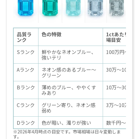
品質ラ
色の特徴
1ctあたりの
ンク
場目安
Sランク
鮮やかなネオンブルー、
100万円〜
強いテリ
Aランク
ネオン感のあるブルー〜
30万〜100万
グリーン
Bランク
薄めのブルー、ややくす
10万〜30万円
みあり
Cランク
グリーン寄り、ネオン感
3万〜10万円
弱め
Dランク
色が暗い、濁りが強い
数千円〜3万円
※2026年4月時点の目安です。市場相場は日々変動しま
す。