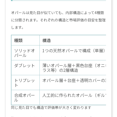
オパールは見た目が似ていても、内部構造によって4種類
に分類されます。それぞれの構造と市場評価の目安を整理
します。
種類
構造
ソリッドオ
1つの天然オパールで構成（単層）
パール
ダブレット
薄いオパール層＋黒色台座（オニキス
ラス等）の2層構造
トリプレッ
オパール層＋台座＋透明カバーの3層構
ト
合成オパー
人工的に作られたオパール（ギルソン
ル
同じ見た目でも構造で評価帯が大きく変わります