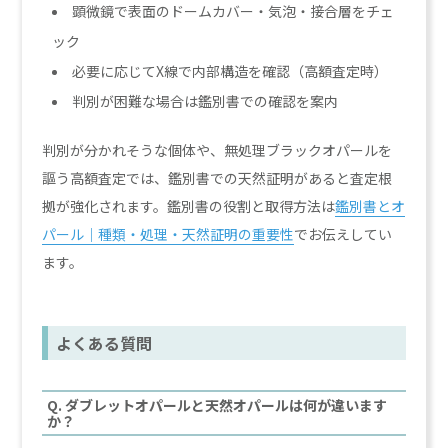
顕微鏡で表面のドームカバー・気泡・接合層をチェ
ック
必要に応じてX線で内部構造を確認（高額査定時）
判別が困難な場合は鑑別書での確認を案内
判別が分かれそうな個体や、無処理ブラックオパールを
謳う高額査定では、鑑別書での天然証明があると査定根
拠が強化されます。鑑別書の役割と取得方法は
鑑別書とオ
パール｜種類・処理・天然証明の重要性
でお伝えしてい
ます。
よくある質問
Q. ダブレットオパールと天然オパールは何が違います
か？