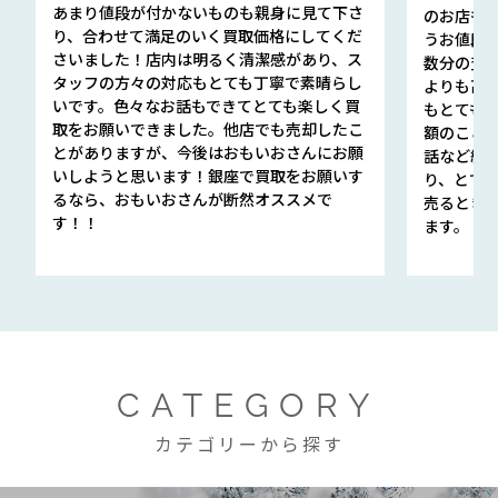
あまり値段が付かないものも親身に見て下さ
のお店も指輪
り、合わせて満足のいく買取価格にしてくだ
うお値段
さいました！店内は明るく清潔感があり、ス
数分の査定
タッフの方々の対応もとても丁寧で素晴らし
よりも高
いです。色々なお話もできてとても楽しく買
もとても
取をお願いできました。他店でも売却したこ
額のこと
とがありますが、今後はおもいおさんにお願
話など細か
いしようと思います！銀座で買取をお願いす
り、とて
るなら、おもいおさんが断然オススメで
売るとき
す！！
ます。
CATEGORY
カテゴリーから探す