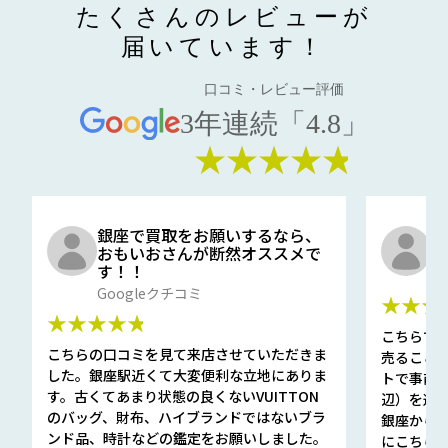
たくさんのレビューが
届いています！
口コミ・レビュー評価
3年連続「4.8」
★★★★★
銀座で買取をお願いするなら、
口
おもいおさんが断然オススメで
と
す！！
G
Googleクチコミ
★★★
★★★★★
こちらで
こちらの口コミを見て来店させていただきま
売ること
した。銀座駅近くて大変便利な立地にありま
トで事前
す。古くてあまり状態の良くないVUITTON
辺）を選ん
のバッグ、財布、ハイブランドではないブラ
銀座から徒
ンド品、時計などの鑑定をお願いしました。
にこちら