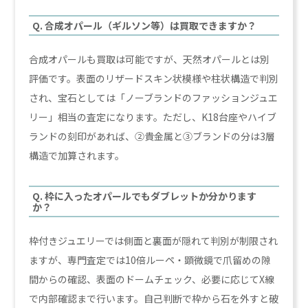
Q. 合成オパール（ギルソン等）は買取できますか？
合成オパールも買取は可能ですが、天然オパールとは別
評価です。表面のリザードスキン状模様や柱状構造で判別
され、宝石としては「ノーブランドのファッションジュエ
リー」相当の査定になります。ただし、K18台座やハイブ
ランドの刻印があれば、②貴金属と③ブランドの分は3層
構造で加算されます。
Q. 枠に入ったオパールでもダブレットか分かります
か？
枠付きジュエリーでは側面と裏面が隠れて判別が制限され
ますが、専門査定では10倍ルーペ・顕微鏡で爪留めの隙
間からの確認、表面のドームチェック、必要に応じてX線
で内部確認まで行います。自己判断で枠から石を外すと破