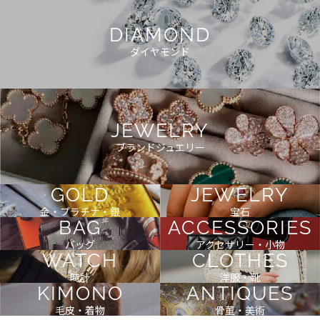
DIAMOND
ダイヤモンド
JEWELRY
ブランドジュエリー
GOLD
JEWELRY
金・プラチナ・銀
宝石
BAG
ACCESSORIES
バッグ
アクセサリー・小物
WATCH
CLOTHES
時計
洋服・靴
KIMONO
ANTIQUES
毛皮・着物
骨董・美術