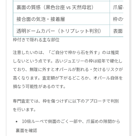
裏面の質感（黒色台座 vs 天然母岩）
爪留めの
接合面の気泡・接着層
枠の側で
透明ドームカバー（トリプレット判別）
表面なの
枠付きで隠れる主な部位
注意したいのは、「ご自分で枠から石を外す」のは推奨
しないという点です。古いジュエリーの枠は経年で硬化し
ており、無理に外すとオパールが割れる・欠けるリスクが
高くなります。査定額が下がるどころか、オパール自体を
損なう可能性があるのです。
専門査定では、枠を傷つけずに以下のアプローチで判別
を行います。
10倍ルーペで側面のごく一部や、爪留めの隙間から
裏面を確認