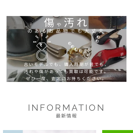
傷
汚れ
や
のあるお品物でも大丈夫
古いモデルでも、購入時期が昔でも、
汚れや傷があっても買取は可能です。
ぜひ一度、査定にお持ちください。
INFORMATION
最新情報