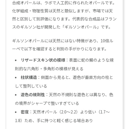
合成オパールは、ラボで人工的に作られたオパールです。
化学組成・物理性質は天然と類似しますが、市場では天
然と区別して別評価になります。代表的な合成品はフラン
スのギルソン社が開発した「ギルソンオパール」です。
ギルソンオパールには天然にはない特徴があり、10倍ル
ーペで以下を確認すると判別の手がかりになります。
リザードスキン状の模様
：表面に蛇の鱗のような規
則的な六角形・多角形の模様が見える
柱状構造
：側面から見ると、遊色が垂直方向の柱と
して整列している
遊色の規則性
：天然の不規則な遊色とは異なり、色
の境界がシャープで整いすぎている
密度
：天然オパール（2.0〜2.2）より低い（1.7〜
1.8）ため、手に持つと軽く感じる場合あり