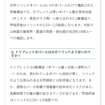
天然ソリッドオパールは1つのオパールだけで構成された
単層構造です。ダブレットは薄いオパール層を黒色台座
（オニキス・黒色ガラス等）に貼り合わせた2層構造で、
市場評価はソリッドの1/10〜1/3程度になります。判別で
は側面の層境界・裏面の質感・接合面の気泡を10倍ルー
ペで確認します。
Q. トリプレットオパールはなぜソリッドより安いので
すか？
トリプレットは3層構造（オパール層＋台座＋透明カバ
ー）のため、使われているオパール自体が薄く、ソリッド
のような厚みのある天然個体とは別評価になります。ま
た、透明カバーの剥離や接着層の経年劣化リスクがあり、
長期保管での層分離が起きるケースがあります。市場評価
はソリッドの1/20〜1/5程度です。