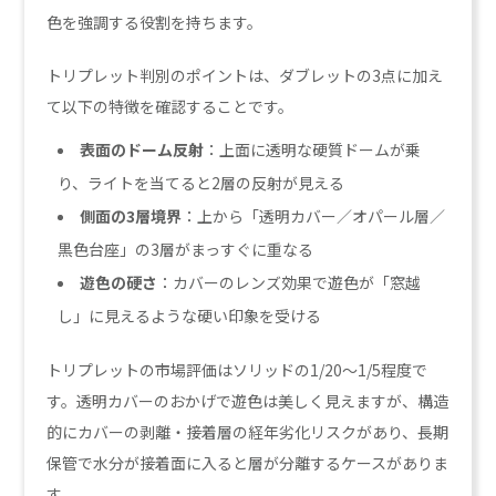
色を強調する役割を持ちます。
トリプレット判別のポイントは、ダブレットの3点に加え
て以下の特徴を確認することです。
表面のドーム反射
：上面に透明な硬質ドームが乗
り、ライトを当てると2層の反射が見える
側面の3層境界
：上から「透明カバー／オパール層／
黒色台座」の3層がまっすぐに重なる
遊色の硬さ
：カバーのレンズ効果で遊色が「窓越
し」に見えるような硬い印象を受ける
トリプレットの市場評価はソリッドの1/20〜1/5程度で
す。透明カバーのおかげで遊色は美しく見えますが、構造
的にカバーの剥離・接着層の経年劣化リスクがあり、長期
保管で水分が接着面に入ると層が分離するケースがありま
す。