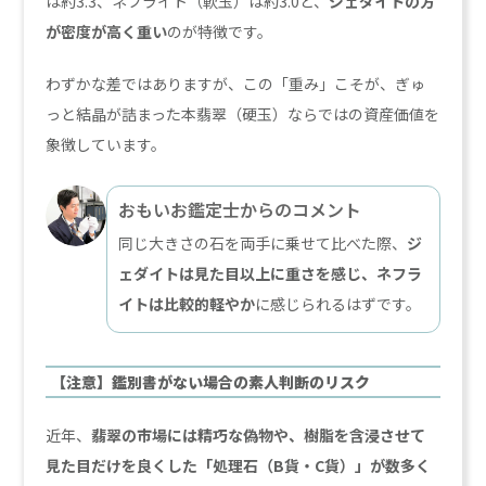
は約3.3、ネフライト（軟玉）は約3.0と、
ジェダイトの方
が密度が高く重い
のが特徴です。
わずかな差ではありますが、この「重み」こそが、ぎゅ
っと結晶が詰まった本翡翠（硬玉）ならではの資産価値を
象徴しています。
おもいお鑑定士からのコメント
同じ大きさの石を両手に乗せて比べた際、
ジ
ェダイトは見た目以上に重さを感じ、ネフラ
イトは比較的軽やか
に感じられるはずです。
【注意】鑑別書がない場合の素人判断のリスク
近年、
翡翠の市場には精巧な偽物や、樹脂を含浸させて
見た目だけを良くした「処理石（B貨・C貨）」が数多く