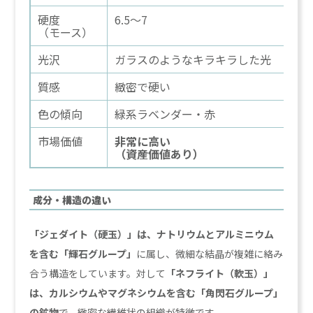
硬度
6.5～7
6
（モース）
光沢
ガラスのようなキラキラした光
質感
緻密で硬い
色の傾向
緑系ラベンダー・赤
市場価値
非常に高い
（資産価値あり）
成分・構造の違い
「ジェダイト（硬玉）」は、ナトリウムとアルミニウム
を含む「輝石グループ」
に属し、微細な結晶が複雑に絡み
合う構造をしています。対して
「ネフライト（軟玉）」
は、カルシウムやマグネシウムを含む「角閃石グループ」
の鉱物
で、緻密な繊維状の組織が特徴です。