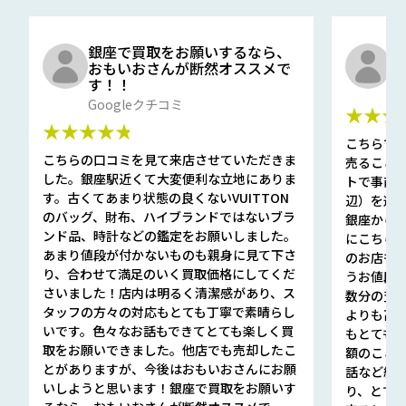
銀座で買取をお願いするなら、
口
おもいおさんが断然オススメで
と
す！！
G
Googleクチコミ
★★★
★★★★★
こちらで
こちらの口コミを見て来店させていただきま
売ること
した。銀座駅近くて大変便利な立地にありま
トで事前
す。古くてあまり状態の良くないVUITTON
辺）を選ん
のバッグ、財布、ハイブランドではないブラ
銀座から徒
ンド品、時計などの鑑定をお願いしました。
にこちら
あまり値段が付かないものも親身に見て下さ
のお店も指輪
り、合わせて満足のいく買取価格にしてくだ
うお値段
さいました！店内は明るく清潔感があり、ス
数分の査定
タッフの方々の対応もとても丁寧で素晴らし
よりも高
いです。色々なお話もできてとても楽しく買
もとても
取をお願いできました。他店でも売却したこ
額のこと
とがありますが、今後はおもいおさんにお願
話など細か
いしようと思います！銀座で買取をお願いす
り、とて