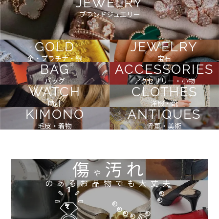
JEWELRY
ブランドジュエリー
GOLD
JEWELRY
金・プラチナ・銀
宝石
BAG
ACCESSORIES
バッグ
アクセサリー・小物
WATCH
CLOTHES
時計
洋服・靴
KIMONO
ANTIQUES
毛皮・着物
骨董・美術
傷
汚れ
や
のあるお品物でも大丈夫