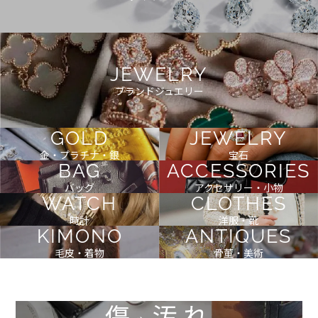
JEWELRY
ブランドジュエリー
GOLD
JEWELRY
金・プラチナ・銀
宝石
BAG
ACCESSORIES
バッグ
アクセサリー・小物
WATCH
CLOTHES
時計
洋服・靴
KIMONO
ANTIQUES
毛皮・着物
骨董・美術
傷
汚れ