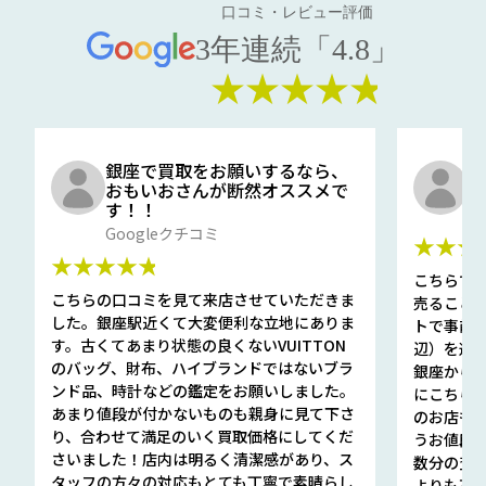
口コミ・レビュー評価
3年連続「4.8」
★★★★★
銀座で買取をお願いするなら、
口
おもいおさんが断然オススメで
と
す！！
G
Googleクチコミ
★★★
★★★★★
こちらで
こちらの口コミを見て来店させていただきま
売ること
した。銀座駅近くて大変便利な立地にありま
トで事前
す。古くてあまり状態の良くないVUITTON
辺）を選ん
のバッグ、財布、ハイブランドではないブラ
銀座から徒
ンド品、時計などの鑑定をお願いしました。
にこちら
あまり値段が付かないものも親身に見て下さ
のお店も指輪
り、合わせて満足のいく買取価格にしてくだ
うお値段
さいました！店内は明るく清潔感があり、ス
数分の査定
タッフの方々の対応もとても丁寧で素晴らし
よりも高