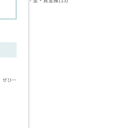
-
金・貴金属
(13)
、ぜひ一