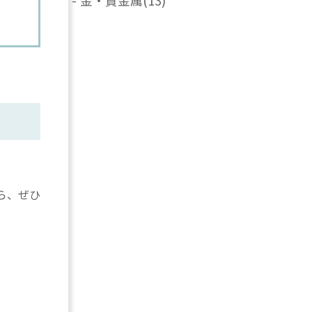
-
金・貴金属
(13)
ら、ぜひ
。