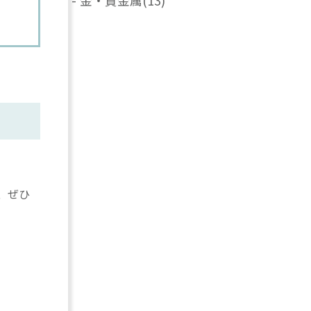
-
金・貴金属
(13)
、ぜひ