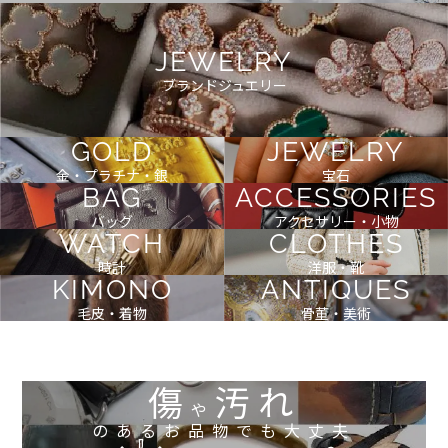
JEWELRY
ブランドジュエリー
GOLD
JEWELRY
金・プラチナ・銀
宝石
BAG
ACCESSORIES
バッグ
アクセサリー・小物
WATCH
CLOTHES
時計
洋服・靴
KIMONO
ANTIQUES
毛皮・着物
骨董・美術
傷
汚れ
や
のあるお品物でも大丈夫