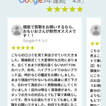
3年連続「4.8」
★★★★★
銀座で買取をお願いするなら、
口
おもいおさんが断然オススメで
と
す！！
G
Googleクチコミ
★★★
★★★★★
こちらで
こちらの口コミを見て来店させていただきま
売ること
した。銀座駅近くて大変便利な立地にありま
トで事前
す。古くてあまり状態の良くないVUITTON
辺）を選ん
のバッグ、財布、ハイブランドではないブラ
銀座から徒
ンド品、時計などの鑑定をお願いしました。
にこちら
あまり値段が付かないものも親身に見て下さ
のお店も指輪
り、合わせて満足のいく買取価格にしてくだ
うお値段
さいました！店内は明るく清潔感があり、ス
数分の査定
タッフの方々の対応もとても丁寧で素晴らし
よりも高
いです。色々なお話もできてとても楽しく買
もとても
取をお願いできました。他店でも売却したこ
額のこと