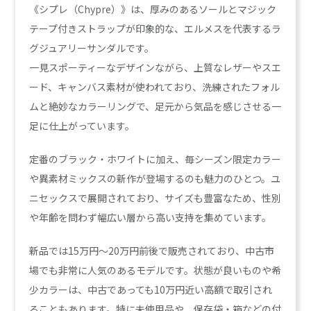
《シプレ（Chypre）》は、厚みのあるソールとマジック
テープ付きストラップが印象的な、エルメスを代表するラ
グジュアリーサンダルです。
一見スポーティーなデザインながら、上質なレザーやスエ
ード、キャンバス素材が使われており、洗練されたフォル
ムと絶妙なカラーリングで、足元から気品を感じさせる一
足に仕上がっています。
定番のブラック・ホワイトに加え、毎シーズン限定カラー
や異素材ミックスの新作が登場するのも魅力のひとつ。ユ
ニセックスで展開されており、サイズも豊富なため、性別
や年齢を問わず幅広い層から高い支持を集めています。
新品では15万円〜20万円前後で販売されており、中古市
場でも非常に人気のあるモデルです。状態が良いものや希
少カラーは、中古であっても10万円近い高額で取引され
ることもあります。特に未使用品や、保存袋・箱などの付