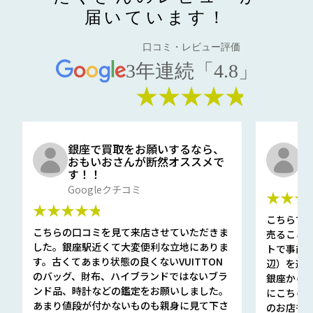
届いています！
口コミ・レビュー評価
3年連続「4.8」
★★★★★
銀座で買取をお願いするなら、
口
おもいおさんが断然オススメで
と
す！！
G
Googleクチコミ
★★★
★★★★★
こちらで
こちらの口コミを見て来店させていただきま
売ること
した。銀座駅近くて大変便利な立地にありま
トで事前
す。古くてあまり状態の良くないVUITTON
辺）を選ん
のバッグ、財布、ハイブランドではないブラ
銀座から徒
ンド品、時計などの鑑定をお願いしました。
にこちら
あまり値段が付かないものも親身に見て下さ
のお店も指輪