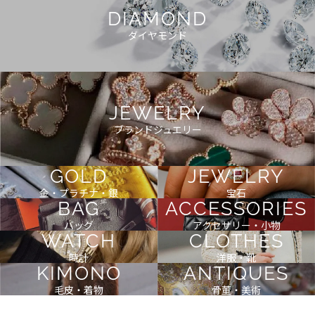
DIAMOND
ダイヤモンド
JEWELRY
ブランドジュエリー
GOLD
JEWELRY
金・プラチナ・銀
宝石
BAG
ACCESSORIES
バッグ
アクセサリー・小物
WATCH
CLOTHES
時計
洋服・靴
KIMONO
ANTIQUES
毛皮・着物
骨董・美術